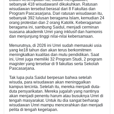
sebanyak 418 wisudawan/i dikukuhkan. Ratusan
wisudawan tersebut berasal dari 8 Fakultas dan
Program Pascasarjana. Dari ratusan wisudawan itu,
sebanyak 392 lulusan beragama Islam, kemudian 24
orang protestan dan 2 orang Katolik. Keberagaman
beragama ini, sambung Saidul, menjadi cerminan
suasana akademik Umri yang inklusif dan harmonis
dan menjunjung tinggi nilai-nilai kebersamaan.
Menurutnya, di 2026 ini Umri sudah memasuki usia
yang ke18 tahun dan akan terus berkomitmen
meningkatkan kualitas dan mutu pendidikan. Saat
ini, Umri juga memiliki 32 Program Studi, 2 program
magister yang tersebar di 9 fakultas serta Sekolah
Pascasarjana.
Tak lupa pula Saidul berpesan bahwa setelah
wisuda, para wisudawan akan meninggalkan
kampus tercinta. Setelah itu, mereka menjadi duta-
duta persyarikatan. Mereka jugalah yang nantinya
akan menjadi penentu harum atau busuknya Umri di
tengah masyarakat. Untuk itu dia sangat berharap
wisudawan Umri mampu mencerahkan dan menjadi
pelita di tengah kegelapan.