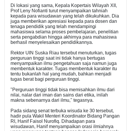
Di lokasi yang sama, Kepala Kopertais Wilayah XII,
Prof Leny Nofianti turut menyampaikan tahniah
kepada para wisudawan yang telah dikukuhkan. Dia
juga memberikan apresiasi kepada para dosen dan
tenaga pendidik yang telah mendampingi
mahasiswa selama proses pembelajaran, penelitian
serta pengabdian hingga akhirnya para mahasiswa
berhasil menyelesaikan pendidikannya.
Rektor UIN Suska Riau tersebut menuturkan, tugas
perguruan tinggi saat ini tidak hanya bertugas
menyampaikan ilmu pengetahuan saja namun juga
membentuk karakter. Tugas membentuk karakter itu
tentu bukanlah hal yang mudah, bahkan menjadi
tugas berat bagi perguruan tinggi.
"Perguruan tinggi tidak bisa memisahkan ilmu dari
nilai, nalar dari iman dan sains dari etika, inilah
makna sebenarnya dari ilmu," tegasnya.
Pada sidang senat terbuka wisuda ke 30 tersebut,
hadir pula Wakil Menteri Koordinator Bidang Pangan
RI, Hanif Faisol Nurofiq. Dihadapan para
wisudawan, Hanif menyampaikan orasi ilmiahnya