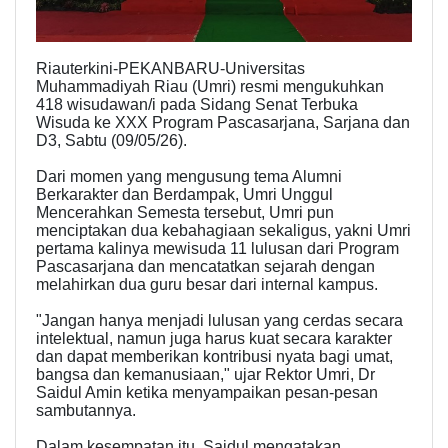
Riauterkini-PEKANBARU-Universitas
Muhammadiyah Riau (Umri) resmi mengukuhkan
418 wisudawan/i pada Sidang Senat Terbuka
Wisuda ke XXX Program Pascasarjana, Sarjana dan
D3, Sabtu (09/05/26).
Dari momen yang mengusung tema Alumni
Berkarakter dan Berdampak, Umri Unggul
Mencerahkan Semesta tersebut, Umri pun
menciptakan dua kebahagiaan sekaligus, yakni Umri
pertama kalinya mewisuda 11 lulusan dari Program
Pascasarjana dan mencatatkan sejarah dengan
melahirkan dua guru besar dari internal kampus.
"Jangan hanya menjadi lulusan yang cerdas secara
intelektual, namun juga harus kuat secara karakter
dan dapat memberikan kontribusi nyata bagi umat,
bangsa dan kemanusiaan," ujar Rektor Umri, Dr
Saidul Amin ketika menyampaikan pesan-pesan
sambutannya.
Dalam kesempatan itu, Saidul mengatakan,