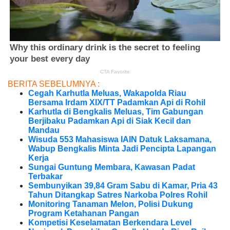
BERITA SEBELUMNYA :
Cegah Karhutla Meluas, Wakapolda Riau
Bersama Irdam XIX/TT Padamkan Api di Rohil
Karhutla di Bengkalis Meluas, Tim Gabungan
Berjibaku Padamkan Api di Siak Kecil dan
Mandau
Wisuda 553 Mahasiswa IAIN Datuk Laksamana,
Wabup Bengkalis Minta Jadi Pencipta Lapangan
Kerja
Sungai Guntung Membara, Kawasan Padat
Terbakar
Sembunyikan 39,84 Gram Sabu di Kamar, Pria 43
Tahun Ditangkap Satres Narkoba Polres Rohil
Monitoring Tanaman Melon, Polisi Dukung
Program Ketahanan Pangan
Kompetisi Keselamatan Berkendara Level