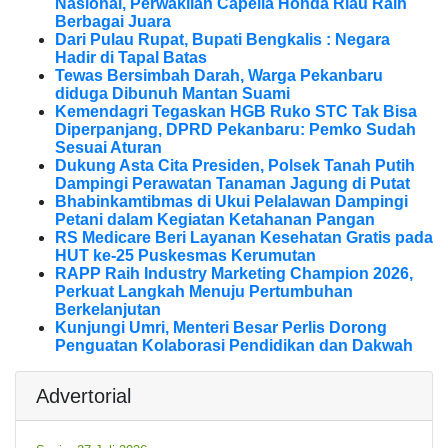
Nasional, Perwakilan Capella Honda Riau Raih
Berbagai Juara
Dari Pulau Rupat, Bupati Bengkalis : Negara
Hadir di Tapal Batas
Tewas Bersimbah Darah, Warga Pekanbaru
diduga Dibunuh Mantan Suami
Kemendagri Tegaskan HGB Ruko STC Tak Bisa
Diperpanjang, DPRD Pekanbaru: Pemko Sudah
Sesuai Aturan
Dukung Asta Cita Presiden, Polsek Tanah Putih
Dampingi Perawatan Tanaman Jagung di Putat
Bhabinkamtibmas di Ukui Pelalawan Dampingi
Petani dalam Kegiatan Ketahanan Pangan
RS Medicare Beri Layanan Kesehatan Gratis pada
HUT ke-25 Puskesmas Kerumutan
RAPP Raih Industry Marketing Champion 2026,
Perkuat Langkah Menuju Pertumbuhan
Berkelanjutan
Kunjungi Umri, Menteri Besar Perlis Dorong
Penguatan Kolaborasi Pendidikan dan Dakwah
Advertorial