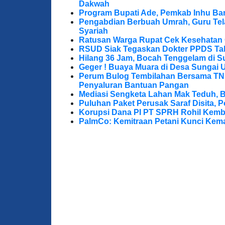
Dakwah
Program Bupati Ade, Pemkab Inhu Ba
Pengabdian Berbuah Umrah, Guru Te
Syariah
Ratusan Warga Rupat Cek Kesehatan G
RSUD Siak Tegaskan Dokter PPDS Tak
Hilang 36 Jam, Bocah Tenggelam di S
Geger ! Buaya Muara di Desa Sungai 
Perum Bulog Tembilahan Bersama TNI-P
Penyaluran Bantuan Pangan
Mediasi Sengketa Lahan Mak Teduh, 
Puluhan Paket Perusak Saraf Disita, P
Korupsi Dana PI PT SPRH Rohil Kemba
PalmCo: Kemitraan Petani Kunci Kem