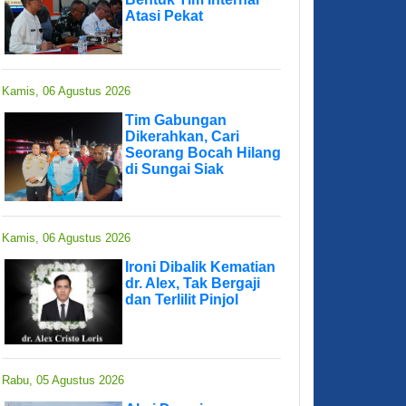
Atasi Pekat
Kamis, 06 Agustus 2026
Tim Gabungan
Dikerahkan, Cari
Seorang Bocah Hilang
di Sungai Siak
Kamis, 06 Agustus 2026
Ironi Dibalik Kematian
dr. Alex, Tak Bergaji
dan Terlilit Pinjol
Rabu, 05 Agustus 2026