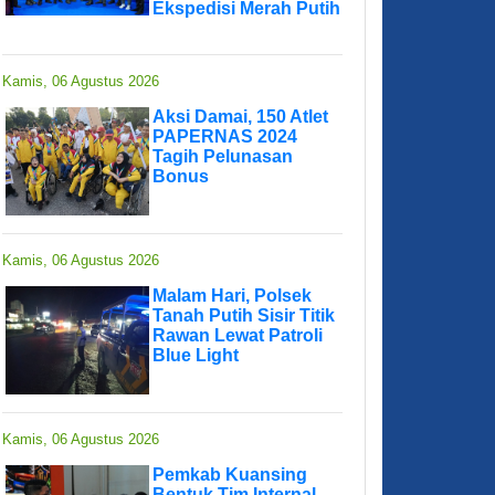
Ekspedisi Merah Putih
Kamis, 06 Agustus 2026
Aksi Damai, 150 Atlet
PAPERNAS 2024
Tagih Pelunasan
Bonus
Kamis, 06 Agustus 2026
Malam Hari, Polsek
Tanah Putih Sisir Titik
Rawan Lewat Patroli
Blue Light
Kamis, 06 Agustus 2026
Pemkab Kuansing
Bentuk Tim Internal