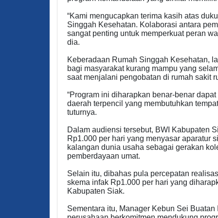
“Kami mengucapkan terima kasih atas duk
Singgah Kesehatan. Kolaborasi antara pemer
sangat penting untuk memperkuat peran wa
dia.
Keberadaan Rumah Singgah Kesehatan, lanj
bagi masyarakat kurang mampu yang selama 
saat menjalani pengobatan di rumah sakit r
“Program ini diharapkan benar-benar dapa
daerah terpencil yang membutuhkan tempat
tuturnya.
Dalam audiensi tersebut, BWI Kabupaten 
Rp1.000 per hari yang menyasar aparatur s
kalangan dunia usaha sebagai gerakan kole
pemberdayaan umat.
Selain itu, dibahas pula percepatan real
skema infak Rp1.000 per hari yang diharapk
Kabupaten Siak.
Sementara itu, Manager Kebun Sei Buatan 
perusahaan berkomitmen mendukung progr