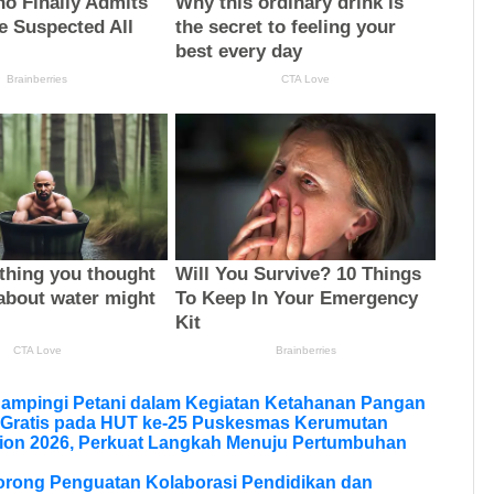
Dampingi Petani dalam Kegiatan Ketahanan Pangan
 Gratis pada HUT ke-25 Puskesmas Kerumutan
ion 2026, Perkuat Langkah Menuju Pertumbuhan
Dorong Penguatan Kolaborasi Pendidikan dan