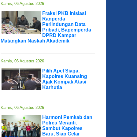
Kamis, 06 Agustus 2026
Fraksi PKB Inisiasi
Ranperda
Perlindungan Data
Pribadi, Bapemperda
DPRD Kampar
Matangkan Naskah Akademik
Kamis, 06 Agustus 2026
Pilih Apel Siaga,
Kapolres Kuansing
Ajak Kompak Atasi
Karhutla
Kamis, 06 Agustus 2026
Harmoni Pemkab dan
Polres Meranti:
Sambut Kapolres
Baru, Siap Gelar