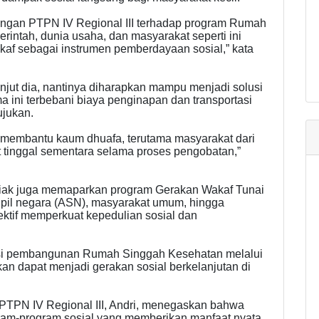
ungan PTPN IV Regional III terhadap program Rumah
intah, dunia usaha, dan masyarakat seperti ini
kaf sebagai instrumen pemberdayaan sosial,” kata
ut dia, nantinya diharapkan mampu menjadi solusi
ini terbebani biaya penginapan dan transportasi
ujukan.
t membantu kaum dhuafa, terutama masyarakat dari
 tinggal sementara selama proses pengobatan,”
Siak juga memaparkan program Gerakan Wakaf Tunai
ipil negara (ASN), masyarakat umum, hingga
ktif memperkuat kepedulian sosial dan
isasi pembangunan Rumah Singgah Kesehatan melalui
an dapat menjadi gerakan sosial berkelanjutan di
PTPN IV Regional III, Andri, menegaskan bahwa
am-program sosial yang memberikan manfaat nyata