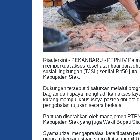
Riauterkini - PEKANBARU - PTPN IV PalmCo
memperkuat akses kesehatan bagi para dhu
sosial lingkungan (TJSL) senilai Rp50 ju
Kabupaten Siak.
Dukungan tersebut disalurkan melalui pro
bagian dari upaya menghadirkan akses lay
kurang mampu, khususnya pasien dhuafa da
pengobatan rujukan secara berkala.
Bantuan diserahkan oleh manajemen PTPN 
Kabupaten Siak yang juga Wakil Bupati Siak
Syamsurizal mengapresiasi keterlibatan p
program kemanusiaan yang dinilai memiliki