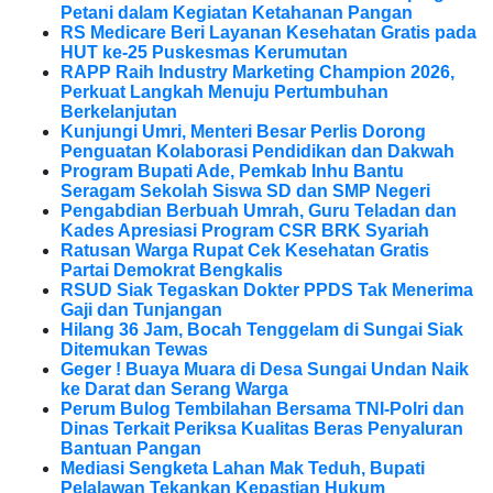
Petani dalam Kegiatan Ketahanan Pangan
RS Medicare Beri Layanan Kesehatan Gratis pada
HUT ke-25 Puskesmas Kerumutan
RAPP Raih Industry Marketing Champion 2026,
Perkuat Langkah Menuju Pertumbuhan
Berkelanjutan
Kunjungi Umri, Menteri Besar Perlis Dorong
Penguatan Kolaborasi Pendidikan dan Dakwah
Program Bupati Ade, Pemkab Inhu Bantu
Seragam Sekolah Siswa SD dan SMP Negeri
Pengabdian Berbuah Umrah, Guru Teladan dan
Kades Apresiasi Program CSR BRK Syariah
Ratusan Warga Rupat Cek Kesehatan Gratis
Partai Demokrat Bengkalis
RSUD Siak Tegaskan Dokter PPDS Tak Menerima
Gaji dan Tunjangan
Hilang 36 Jam, Bocah Tenggelam di Sungai Siak
Ditemukan Tewas
Geger ! Buaya Muara di Desa Sungai Undan Naik
ke Darat dan Serang Warga
Perum Bulog Tembilahan Bersama TNI-Polri dan
Dinas Terkait Periksa Kualitas Beras Penyaluran
Bantuan Pangan
Mediasi Sengketa Lahan Mak Teduh, Bupati
Pelalawan Tekankan Kepastian Hukum