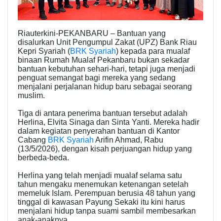
Riauterkini-PEKANBARU – Bantuan yang
disalurkan Unit Pengumpul Zakat (UPZ) Bank Riau
Kepri Syariah (
BRK Syariah
) kepada para mualaf
binaan Rumah Mualaf Pekanbaru bukan sekadar
bantuan kebutuhan sehari-hari, tetapi juga menjadi
penguat semangat bagi mereka yang sedang
menjalani perjalanan hidup baru sebagai seorang
muslim.
Tiga di antara penerima bantuan tersebut adalah
Herlina, Elvita Sinaga dan Sinta Yanti. Mereka hadir
dalam kegiatan penyerahan bantuan di Kantor
Cabang
BRK Syariah
Arifin Ahmad, Rabu
(13/5/2026), dengan kisah perjuangan hidup yang
berbeda-beda.
Herlina yang telah menjadi mualaf selama satu
tahun mengaku menemukan ketenangan setelah
memeluk Islam. Perempuan berusia 48 tahun yang
tinggal di kawasan Payung Sekaki itu kini harus
menjalani hidup tanpa suami sambil membesarkan
anak-anaknya.