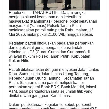
Riauterkini----TANAHPUTIH---Dalam rangka
menjaga situasi keamanan dan ketertiban
masyarakat (Kamtibmas), personel piket pelayanan
masyarakat (Yanmas) Polsek Tanah Putih
melaksanakan patroli rutin pada Rabu malam, 13
Mei 2026, mulai pukul 21.00 WIB hingga selesai.
Kegiatan patroli difokuskan pada area perbankan
dan objek vital guna mengantisipasi tindak
kriminalitas C3 (Curat, Curas dan Curanmor) di
wilayah hukum Polsek Tanah Putih, Kabupaten
Rokan Hilir.
>
Patroli dilaksanakan dengan menyusuri Jalan Lintas
Riau–Sumut serta Jalan Lintas Ujung Tanjung,
Kepenghuluan Ujung Tanjung, Kecamatan Tanah
Putih. Sasaran utama patroli meliputi kantor
perbankan seperti Bank BRK, Bank Mandiri, lokasi
ATM, pusat perkantoran serta sejumlah titik yang
dinilai rawan gangguan Kamtibmas.
Dalam pelaksanaan kegiatan tersebut, personel
menggunakan satu unit kendaraan roda empat (R4)