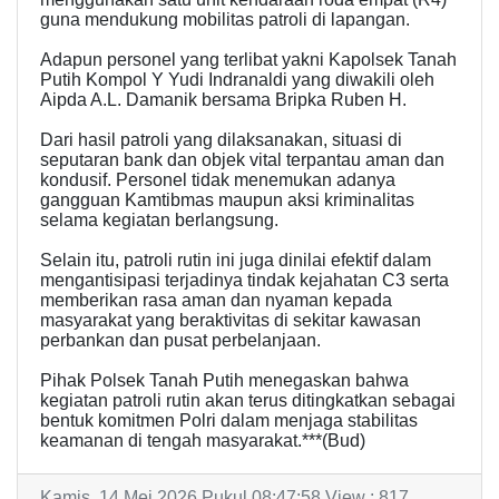
guna mendukung mobilitas patroli di lapangan.
Adapun personel yang terlibat yakni Kapolsek Tanah
Putih Kompol Y Yudi Indranaldi yang diwakili oleh
Aipda A.L. Damanik bersama Bripka Ruben H.
Dari hasil patroli yang dilaksanakan, situasi di
seputaran bank dan objek vital terpantau aman dan
kondusif. Personel tidak menemukan adanya
gangguan Kamtibmas maupun aksi kriminalitas
selama kegiatan berlangsung.
Selain itu, patroli rutin ini juga dinilai efektif dalam
mengantisipasi terjadinya tindak kejahatan C3 serta
memberikan rasa aman dan nyaman kepada
masyarakat yang beraktivitas di sekitar kawasan
perbankan dan pusat perbelanjaan.
Pihak Polsek Tanah Putih menegaskan bahwa
kegiatan patroli rutin akan terus ditingkatkan sebagai
bentuk komitmen Polri dalam menjaga stabilitas
keamanan di tengah masyarakat.***(Bud)
Kamis, 14 Mei 2026 Pukul 08:47:58 View : 817