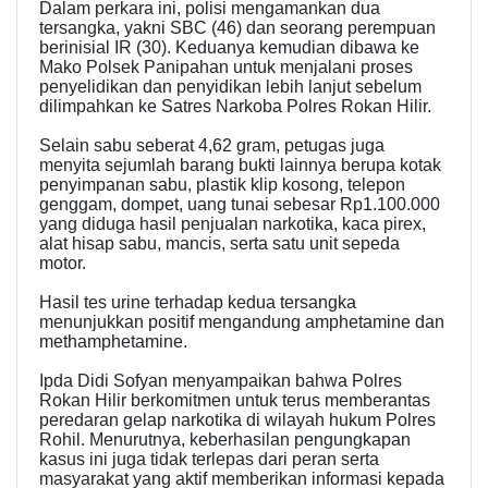
Dalam perkara ini, polisi mengamankan dua
tersangka, yakni SBC (46) dan seorang perempuan
berinisial IR (30). Keduanya kemudian dibawa ke
Mako Polsek Panipahan untuk menjalani proses
penyelidikan dan penyidikan lebih lanjut sebelum
dilimpahkan ke Satres Narkoba Polres Rokan Hilir.
Selain sabu seberat 4,62 gram, petugas juga
menyita sejumlah barang bukti lainnya berupa kotak
penyimpanan sabu, plastik klip kosong, telepon
genggam, dompet, uang tunai sebesar Rp1.100.000
yang diduga hasil penjualan narkotika, kaca pirex,
alat hisap sabu, mancis, serta satu unit sepeda
motor.
Hasil tes urine terhadap kedua tersangka
menunjukkan positif mengandung amphetamine dan
methamphetamine.
Ipda Didi Sofyan menyampaikan bahwa Polres
Rokan Hilir berkomitmen untuk terus memberantas
peredaran gelap narkotika di wilayah hukum Polres
Rohil. Menurutnya, keberhasilan pengungkapan
kasus ini juga tidak terlepas dari peran serta
masyarakat yang aktif memberikan informasi kepada