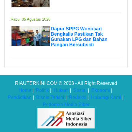
Rabu, 05 Agustus 2026
Dapur SPPG Wonosari
Bengkalis Pastikan Tak
Gunakan LPG dan Bahan
Pangan Bersubsidi
RIAUTERKINI.COM © 2003 - All Right Reserved
Home
|
Politik
|
Hukum
|
Sosial
|
Ekonomi
|
Pendidikan
|
Bisnis Terkini
|
Redaksi
|
Hubungi Kami
|
Pedoman Media Siber