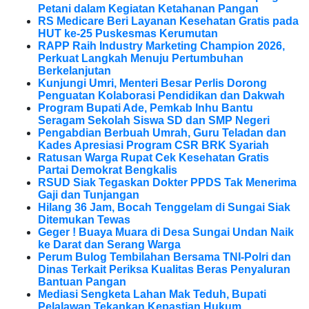
Petani dalam Kegiatan Ketahanan Pangan
RS Medicare Beri Layanan Kesehatan Gratis pada
HUT ke-25 Puskesmas Kerumutan
RAPP Raih Industry Marketing Champion 2026,
Perkuat Langkah Menuju Pertumbuhan
Berkelanjutan
Kunjungi Umri, Menteri Besar Perlis Dorong
Penguatan Kolaborasi Pendidikan dan Dakwah
Program Bupati Ade, Pemkab Inhu Bantu
Seragam Sekolah Siswa SD dan SMP Negeri
Pengabdian Berbuah Umrah, Guru Teladan dan
Kades Apresiasi Program CSR BRK Syariah
Ratusan Warga Rupat Cek Kesehatan Gratis
Partai Demokrat Bengkalis
RSUD Siak Tegaskan Dokter PPDS Tak Menerima
Gaji dan Tunjangan
Hilang 36 Jam, Bocah Tenggelam di Sungai Siak
Ditemukan Tewas
Geger ! Buaya Muara di Desa Sungai Undan Naik
ke Darat dan Serang Warga
Perum Bulog Tembilahan Bersama TNI-Polri dan
Dinas Terkait Periksa Kualitas Beras Penyaluran
Bantuan Pangan
Mediasi Sengketa Lahan Mak Teduh, Bupati
Pelalawan Tekankan Kepastian Hukum