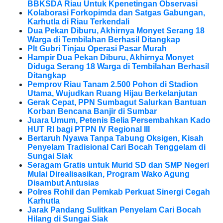
BBKSDA Riau Untuk Kpenetingan Observasi
Kolaborasi Forkopimda dan Satgas Gabungan,
Karhutla di Riau Terkendali
Dua Pekan Diburu, Akhirnya Monyet Serang 18
Warga di Tembilahan Berhasil Ditangkap
Plt Gubri Tinjau Operasi Pasar Murah
Hampir Dua Pekan Diburu, Akhirnya Monyet
Diduga Serang 18 Warga di Tembilahan Berhasil
Ditangkap
Pemprov Riau Tanam 2.500 Pohon di Stadion
Utama, Wujudkan Ruang Hijau Berkelanjutan
Gerak Cepat, PPN Sumbagut Salurkan Bantuan
Korban Bencana Banjir di Sumbar
Juara Umum, Petenis Belia Persembahkan Kado
HUT RI bagi PTPN IV Regional III
Bertaruh Nyawa Tanpa Tabung Oksigen, Kisah
Penyelam Tradisional Cari Bocah Tenggelam di
Sungai Siak
Seragam Gratis untuk Murid SD dan SMP Negeri
Mulai Direalisasikan, Program Wako Agung
Disambut Antusias
Polres Rohil dan Pemkab Perkuat Sinergi Cegah
Karhutla
Jarak Pandang Sulitkan Penyelam Cari Bocah
Hilang di Sungai Siak