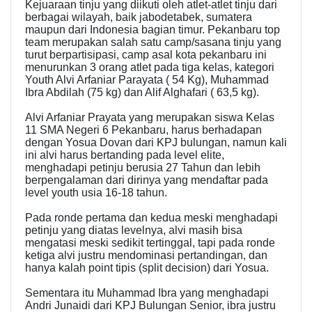
Kejuaraan tinju yang diikuti oleh atlet-atlet tinju dari
berbagai wilayah, baik jabodetabek, sumatera
maupun dari Indonesia bagian timur. Pekanbaru top
team merupakan salah satu camp/sasana tinju yang
turut berpartisipasi, camp asal kota pekanbaru ini
menurunkan 3 orang atlet pada tiga kelas, kategori
Youth Alvi Arfaniar Parayata ( 54 Kg), Muhammad
Ibra Abdilah (75 kg) dan Alif Alghafari ( 63,5 kg).
Alvi Arfaniar Prayata yang merupakan siswa Kelas
11 SMA Negeri 6 Pekanbaru, harus berhadapan
dengan Yosua Dovan dari KPJ bulungan, namun kali
ini alvi harus bertanding pada level elite,
menghadapi petinju berusia 27 Tahun dan lebih
berpengalaman dari dirinya yang mendaftar pada
level youth usia 16-18 tahun.
Pada ronde pertama dan kedua meski menghadapi
petinju yang diatas levelnya, alvi masih bisa
mengatasi meski sedikit tertinggal, tapi pada ronde
ketiga alvi justru mendominasi pertandingan, dan
hanya kalah point tipis (split decision) dari Yosua.
Sementara itu Muhammad Ibra yang menghadapi
Andri Junaidi dari KPJ Bulungan Senior, ibra justru