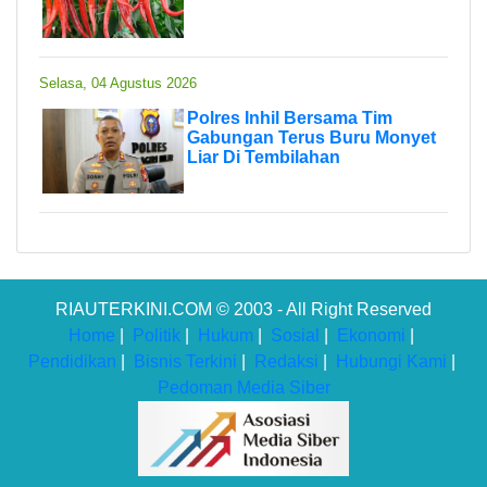
Selasa, 04 Agustus 2026
Polres Inhil Bersama Tim
Gabungan Terus Buru Monyet
Liar Di Tembilahan
RIAUTERKINI.COM © 2003 - All Right Reserved
Home
|
Politik
|
Hukum
|
Sosial
|
Ekonomi
|
Pendidikan
|
Bisnis Terkini
|
Redaksi
|
Hubungi Kami
|
Pedoman Media Siber