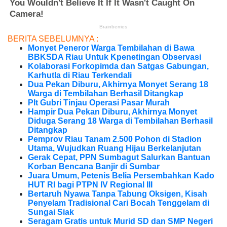
BERITA SEBELUMNYA :
Monyet Peneror Warga Tembilahan di Bawa
BBKSDA Riau Untuk Kpenetingan Observasi
Kolaborasi Forkopimda dan Satgas Gabungan,
Karhutla di Riau Terkendali
Dua Pekan Diburu, Akhirnya Monyet Serang 18
Warga di Tembilahan Berhasil Ditangkap
Plt Gubri Tinjau Operasi Pasar Murah
Hampir Dua Pekan Diburu, Akhirnya Monyet
Diduga Serang 18 Warga di Tembilahan Berhasil
Ditangkap
Pemprov Riau Tanam 2.500 Pohon di Stadion
Utama, Wujudkan Ruang Hijau Berkelanjutan
Gerak Cepat, PPN Sumbagut Salurkan Bantuan
Korban Bencana Banjir di Sumbar
Juara Umum, Petenis Belia Persembahkan Kado
HUT RI bagi PTPN IV Regional III
Bertaruh Nyawa Tanpa Tabung Oksigen, Kisah
Penyelam Tradisional Cari Bocah Tenggelam di
Sungai Siak
Seragam Gratis untuk Murid SD dan SMP Negeri