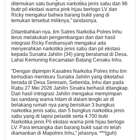
ditemukan satu bungkus narkotika jenis sabu dan 96
butir pil ekstasi warna pink hijau berlogo LV dan
Ricky mengakui bahwa barang bukti yang di
temukan tersebut miliknya,” tandasnya.
Ditambahkan nya, tim Satres Narkoba Polres Inhu
terus melakukan pengembangan dan dari hasil
intograsi Ricky Ferdiansyah mengakui ada
menyerahkan narkotika jenis sabu dan pil ekstasi
kepada Sunatra Jahilin (34) yang beralamat di Desa.
Lahai Kemuning Kecamatan Batang Cenaku Inhu.
“Dengan dipimpin Kasatres Narkoba Polres Inhu tim
kemudian memburu Sunatra Jahilin yang diketahui
berada di Desa Seresam, Seberida, Inhu dan pada
Rabu 27 Mei 2026 Jahilin Sinatra berhasil ditangkap.
Dari hasil intrograsi Jahilin mengakui memyimpan
tas sandang warna hitam di dalam tengki air di
belakang rumah nya yang berisikan 3 bungkus
narkotika jenis sabu, dan 5 bungkus narkotika jenis
sabu yang di lapisi pelastik serta 4.700 butir
Narkotika jenis Pil ekstasi warna pink hijau berlogo
LV. Para tersangka dan barang bukti saat ini telah
diamankan di Mapolres Inhu,” jelasnya. ***(guh)