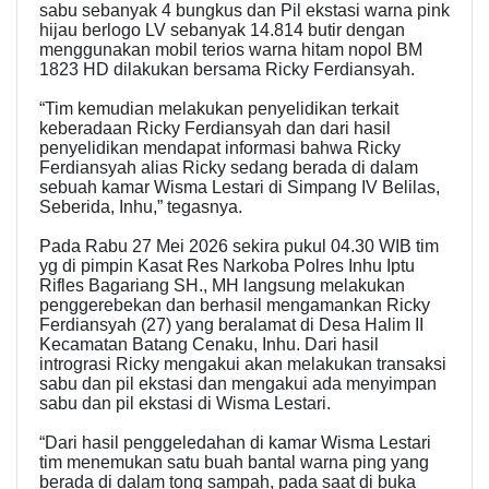
sabu sebanyak 4 bungkus dan Pil ekstasi warna pink
hijau berlogo LV sebanyak 14.814 butir dengan
menggunakan mobil terios warna hitam nopol BM
1823 HD dilakukan bersama Ricky Ferdiansyah.
“Tim kemudian melakukan penyelidikan terkait
keberadaan Ricky Ferdiansyah dan dari hasil
penyelidikan mendapat informasi bahwa Ricky
Ferdiansyah alias Ricky sedang berada di dalam
sebuah kamar Wisma Lestari di Simpang IV Belilas,
Seberida, Inhu,” tegasnya.
Pada Rabu 27 Mei 2026 sekira pukul 04.30 WIB tim
yg di pimpin Kasat Res Narkoba Polres Inhu Iptu
Rifles Bagariang SH., MH langsung melakukan
penggerebekan dan berhasil mengamankan Ricky
Ferdiansyah (27) yang beralamat di Desa Halim II
Kecamatan Batang Cenaku, Inhu. Dari hasil
intrograsi Ricky mengakui akan melakukan transaksi
sabu dan pil ekstasi dan mengakui ada menyimpan
sabu dan pil ekstasi di Wisma Lestari.
“Dari hasil penggeledahan di kamar Wisma Lestari
tim menemukan satu buah bantal warna ping yang
berada di dalam tong sampah, pada saat di buka