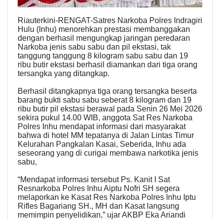
Riauterkini-RENGAT-Satres Narkoba Polres Indragiri
Hulu (Inhu) menorehkan prestasi membanggakan
dengan berhasil mengungkap jaringan peredaran
Narkoba jenis sabu sabu dan pil ekstasi, tak
tanggung tanggung 8 kilogram sabu sabu dan 19
ribu butir ekstasi berhasil diamankan dari tiga orang
tersangka yang ditangkap.
Berhasil ditangkapnya tiga orang tersangka beserta
barang bukti sabu sabu seberat 8 kilogram dan 19
ribu butir pil ekstasi berawal pada Senin 26 Mei 2026
sekira pukul 14.00 WIB, anggota Sat Res Narkoba
Polres Inhu mendapat informasi dari masyarakat
bahwa di hotel MM tepatanya di Jalan Lintas Timur
Kelurahan Pangkalan Kasai, Seberida, Inhu ada
seseorang yang di curigai membawa narkotika jenis
sabu,
“Mendapat informasi tersebut Ps. Kanit I Sat
Resnarkoba Polres Inhu Aiptu Nofri SH segera
melaporkan ke Kasat Res Narkoba Polres Inhu Iptu
Rifles Bagariang SH., MH dan Kasat langsung
memimpin penyelidikan,” ujar AKBP Eka Ariandi