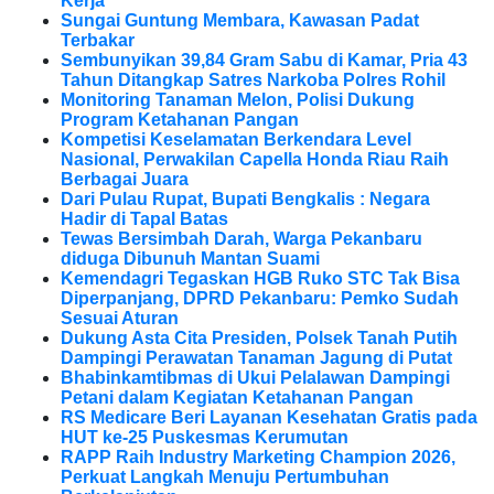
Kerja
Sungai Guntung Membara, Kawasan Padat
Terbakar
Sembunyikan 39,84 Gram Sabu di Kamar, Pria 43
Tahun Ditangkap Satres Narkoba Polres Rohil
Monitoring Tanaman Melon, Polisi Dukung
Program Ketahanan Pangan
Kompetisi Keselamatan Berkendara Level
Nasional, Perwakilan Capella Honda Riau Raih
Berbagai Juara
Dari Pulau Rupat, Bupati Bengkalis : Negara
Hadir di Tapal Batas
Tewas Bersimbah Darah, Warga Pekanbaru
diduga Dibunuh Mantan Suami
Kemendagri Tegaskan HGB Ruko STC Tak Bisa
Diperpanjang, DPRD Pekanbaru: Pemko Sudah
Sesuai Aturan
Dukung Asta Cita Presiden, Polsek Tanah Putih
Dampingi Perawatan Tanaman Jagung di Putat
Bhabinkamtibmas di Ukui Pelalawan Dampingi
Petani dalam Kegiatan Ketahanan Pangan
RS Medicare Beri Layanan Kesehatan Gratis pada
HUT ke-25 Puskesmas Kerumutan
RAPP Raih Industry Marketing Champion 2026,
Perkuat Langkah Menuju Pertumbuhan