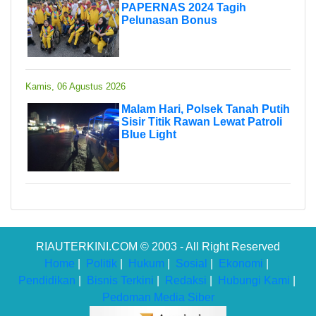
PAPERNAS 2024 Tagih
Pelunasan Bonus
Kamis, 06 Agustus 2026
Malam Hari, Polsek Tanah Putih
Sisir Titik Rawan Lewat Patroli
Blue Light
RIAUTERKINI.COM © 2003 - All Right Reserved
Home
|
Politik
|
Hukum
|
Sosial
|
Ekonomi
|
Pendidikan
|
Bisnis Terkini
|
Redaksi
|
Hubungi Kami
|
Pedoman Media Siber