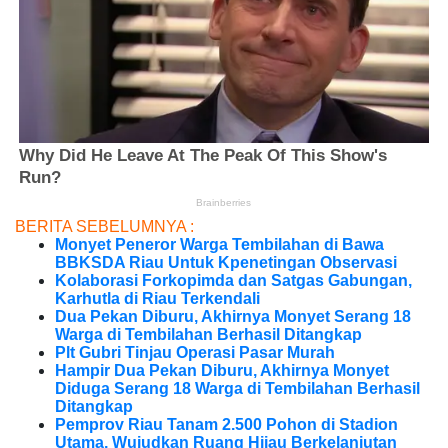
BERITA SEBELUMNYA :
Monyet Peneror Warga Tembilahan di Bawa
BBKSDA Riau Untuk Kpenetingan Observasi
Kolaborasi Forkopimda dan Satgas Gabungan,
Karhutla di Riau Terkendali
Dua Pekan Diburu, Akhirnya Monyet Serang 18
Warga di Tembilahan Berhasil Ditangkap
Plt Gubri Tinjau Operasi Pasar Murah
Hampir Dua Pekan Diburu, Akhirnya Monyet
Diduga Serang 18 Warga di Tembilahan Berhasil
Ditangkap
Pemprov Riau Tanam 2.500 Pohon di Stadion
Utama, Wujudkan Ruang Hijau Berkelanjutan