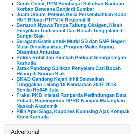
Gerak Cepat, PPN Sumbagut Salurkan Bantuan
Korban Bencana Banjir di Sumbar
Juara Umum, Petenis Belia Persembahkan Kado
HUT RI bagi PTPN IV Regional III
Bertaruh Nyawa Tanpa Tabung Oksigen, Kisah
Penyelam Tradisional Cari Bocah Tenggelam di
Sungai Siak
Seragam Gratis untuk Murid SD dan SMP Negeri
Mulai Direalisasikan, Program Wako Agung
Disambut Antusias
Polres Rohil dan Pemkab Perkuat Sinergi Cegah
Karhutla
Jarak Pandang Sulitkan Penyelam Cari Bocah
Hilang di Sungai Siak
BKAD Gandeng Kejari Inhil Selesaikan
Tunggakan Lelang 18 Kendaraan 2007-2013
Senilai Rp646 Juta
Fraksi PKB Inisiasi Ranperda Perlindungan Data
Pribadi, Bapemperda DPRD Kampar Matangkan
Naskah Akademik
Pilih Apel Siaga, Kapolres Kuansing Ajak Kompak
Atasi Karhutla
Advertorial