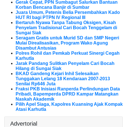
Gerak Cepat, PPN Sumbagut Salurkan Bantuan
Korban Bencana Banjir di Sumbar
Juara Umum, Petenis Belia Persembahkan Kado
HUT RI bagi PTPN IV Regional III
Bertaruh Nyawa Tanpa Tabung Oksigen, Kisah
Penyelam Tradisional Cari Bocah Tenggelam di
Sungai Siak
Seragam Gratis untuk Murid SD dan SMP Negeri
Mulai Direalisasikan, Program Wako Agung
Disambut Antusias
Polres Rohil dan Pemkab Perkuat Sinergi Cegah
Karhutla
Jarak Pandang Sulitkan Penyelam Cari Bocah
Hilang di Sungai Siak
BKAD Gandeng Kejari Inhil Selesaikan
Tunggakan Lelang 18 Kendaraan 2007-2013
Senilai Rp646 Juta
Fraksi PKB Inisiasi Ranperda Perlindungan Data
Pribadi, Bapemperda DPRD Kampar Matangkan
Naskah Akademik
Pilih Apel Siaga, Kapolres Kuansing Ajak Kompak
Atasi Karhutla
Advertorial