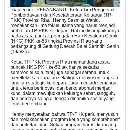
Riauterkini - PEKANBARU - Ketua Tim Penggerak
Pemberdayaan dan Kesejahteraan Keluarga (TP-
PKK) Provinsi Riau, Henny Sasmita Wahid,
menekankan lima fokus utama yang harus menjadi
perhatian TP-PKK ke depan. Hal ini disampaikannya
pada acara puncak peringatan Hari Kesatuan Gerak
(HKG) PKK ke-53 tingkat Provinsi Riau yang
berlangsung di Gedung Daerah Balai Serindit, Senin
(19/5/25).
Ketua TP-PKK Provinsi Riau memandang acara
puncak HKG PKK ke-53 tak hanya sekadar
seremonial saja, tapi juga sebagai sarana untuk
merefleksikan capaian sekaligus menyusun langkah-
langkah strategis ke depan. Juga menjadi semangat
untuk terus berinovasi dan berkolaborasi menjadi
kunci dalam mewujudkan keluarga sehat, tangguh,
dan berdaya saing di tengah dinamika sosial yang
terus berkembang.
Henny menyatakan bahwa TP-PKK perlu menyusun
dan melaksanakan program kerja yang komprehensif
dan berkelanjutan. Setiap program harus dirancang
secara terintegrasi antar bidang, agar mampu saling