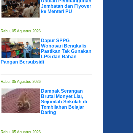
Usulan Pembangunan
Jembatan dan Flyover
ke Menteri PU
Rabu, 05 Agustus 2026
Dapur SPPG
Wonosari Bengkalis
Pastikan Tak Gunakan
LPG dan Bahan
Pangan Bersubsidi
Rabu, 05 Agustus 2026
Dampak Serangan
Brutal Monyet Liar,
Sejumlah Sekolah di
Tembilahan Belajar
Daring
Rabu, 05 Agustus 2026