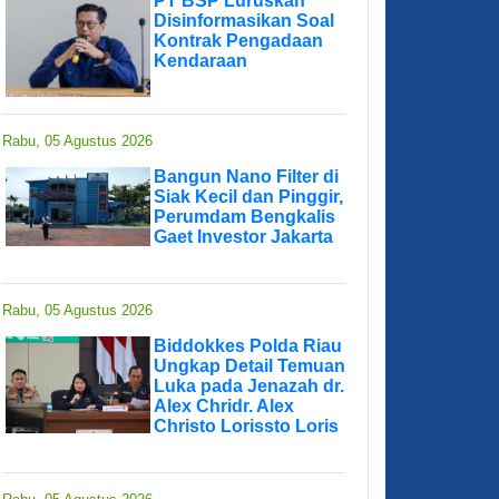
PT BSP Luruskan
Disinformasikan Soal
Kontrak Pengadaan
Kendaraan
Rabu, 05 Agustus 2026
Bangun Nano Filter di
Siak Kecil dan Pinggir,
Perumdam Bengkalis
Gaet Investor Jakarta
Rabu, 05 Agustus 2026
Biddokkes Polda Riau
Ungkap Detail Temuan
Luka pada Jenazah dr.
Alex Chridr. Alex
Christo Lorissto Loris