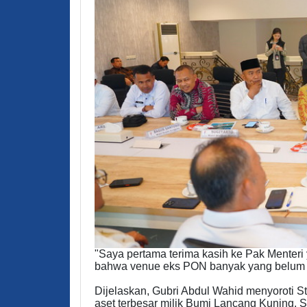
"Saya pertama terima kasih ke Pak Menter
bahwa venue eks PON banyak yang belum t
Dijelaskan, Gubri Abdul Wahid menyoroti 
aset terbesar milik Bumi Lancang Kuning. S