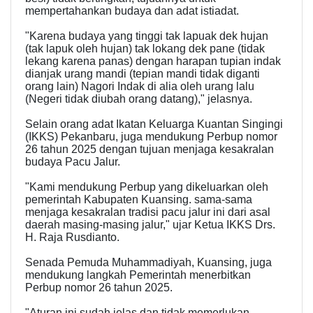
mempertahankan budaya dan adat istiadat.
"Karena budaya yang tinggi tak lapuak dek hujan
(tak lapuk oleh hujan) tak lokang dek pane (tidak
lekang karena panas) dengan harapan tupian indak
dianjak urang mandi (tepian mandi tidak diganti
orang lain) Nagori Indak di alia oleh urang lalu
(Negeri tidak diubah orang datang)," jelasnya.
Selain orang adat Ikatan Keluarga Kuantan Singingi
(IKKS) Pekanbaru, juga mendukung Perbup nomor
26 tahun 2025 dengan tujuan menjaga kesakralan
budaya Pacu Jalur.
"Kami mendukung Perbup yang dikeluarkan oleh
pemerintah Kabupaten Kuansing. sama-sama
menjaga kesakralan tradisi pacu jalur ini dari asal
daerah masing-masing jalur," ujar Ketua IKKS Drs.
H. Raja Rusdianto.
Senada Pemuda Muhammadiyah, Kuansing, juga
mendukung langkah Pemerintah menerbitkan
Perbup nomor 26 tahun 2025.
"Aturan ini sudah jelas dan tidak memerlukan