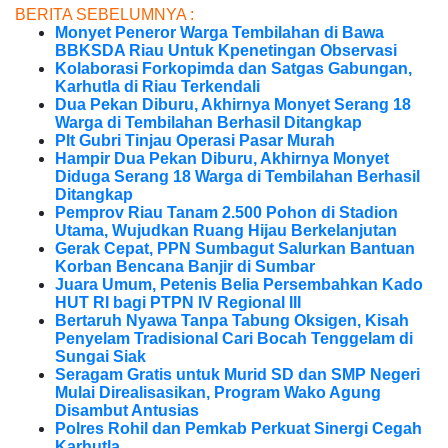
BERITA SEBELUMNYA :
Monyet Peneror Warga Tembilahan di Bawa
BBKSDA Riau Untuk Kpenetingan Observasi
Kolaborasi Forkopimda dan Satgas Gabungan,
Karhutla di Riau Terkendali
Dua Pekan Diburu, Akhirnya Monyet Serang 18
Warga di Tembilahan Berhasil Ditangkap
Plt Gubri Tinjau Operasi Pasar Murah
Hampir Dua Pekan Diburu, Akhirnya Monyet
Diduga Serang 18 Warga di Tembilahan Berhasil
Ditangkap
Pemprov Riau Tanam 2.500 Pohon di Stadion
Utama, Wujudkan Ruang Hijau Berkelanjutan
Gerak Cepat, PPN Sumbagut Salurkan Bantuan
Korban Bencana Banjir di Sumbar
Juara Umum, Petenis Belia Persembahkan Kado
HUT RI bagi PTPN IV Regional III
Bertaruh Nyawa Tanpa Tabung Oksigen, Kisah
Penyelam Tradisional Cari Bocah Tenggelam di
Sungai Siak
Seragam Gratis untuk Murid SD dan SMP Negeri
Mulai Direalisasikan, Program Wako Agung
Disambut Antusias
Polres Rohil dan Pemkab Perkuat Sinergi Cegah
Karhutla