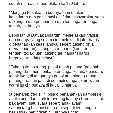
sudah memasuki perhelatan ke 120 tahun.
"Menjaga kesakralan budaya memerlukan
kesadaran dan partisipasi aktif dari masyarakat, serta
dukungan dari pemerintah dan lembaga-lembaga
terkait," sebutnya.
Lebih lanjut Datuak Dinardin, menjelaskan, tradisi
dan budaya yang selama ini melekat di jalur harus
dipertahankan keasliannya, seperti tukang onjai
(penari buritan) tukang timbo ruang (komando
tengah) togak luan (tukang tari haluan) harus
berpakaian adat (melayu).
"Tukang timbo ruang, pakai upiah pinang (pelepah
pinang) dan memberikan semangat ke anak pacuan,
togak luan, di tangannya pakai arai pinang (bunga
pinang), haluan jalur di selimuti dengan kain warni
warni itu ciri budaya di jalur," pintanya.
Ia berharap tradisi ini bisa dipertahankan sampai ke
anak cucu, dan lebih terpenting katanya harus saciok
bak ayam (satu suara seperti anak ayam)
sadonciang bak bosi (senada seperti lengkingan
besi) tidak bertingkah, tujuannya untuk