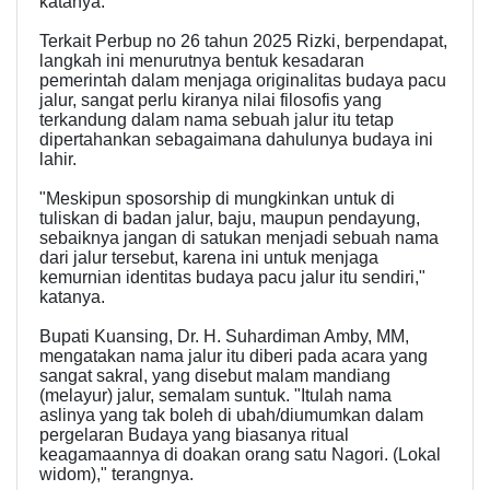
katanya.
Terkait Perbup no 26 tahun 2025 Rizki, berpendapat,
langkah ini menurutnya bentuk kesadaran
pemerintah dalam menjaga originalitas budaya pacu
jalur, sangat perlu kiranya nilai filosofis yang
terkandung dalam nama sebuah jalur itu tetap
dipertahankan sebagaimana dahulunya budaya ini
lahir.
"Meskipun sposorship di mungkinkan untuk di
tuliskan di badan jalur, baju, maupun pendayung,
sebaiknya jangan di satukan menjadi sebuah nama
dari jalur tersebut, karena ini untuk menjaga
kemurnian identitas budaya pacu jalur itu sendiri,"
katanya.
Bupati Kuansing, Dr. H. Suhardiman Amby, MM,
mengatakan nama jalur itu diberi pada acara yang
sangat sakral, yang disebut malam mandiang
(melayur) jalur, semalam suntuk. "Itulah nama
aslinya yang tak boleh di ubah/diumumkan dalam
pergelaran Budaya yang biasanya ritual
keagamaannya di doakan orang satu Nagori. (Lokal
widom)," terangnya.