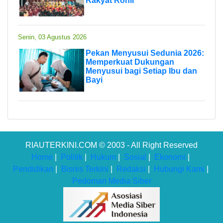
Rakyat Rohil
Senin, 03 Agustus 2026
Pekan Menyusui Sedunia 2026:
Memperkuat Dukungan
Menyusui bagi Setiap Ibu dan
Bayi
RIAUTERKINI.COM © 2003 - All Right Reserved
Home
|
Politik
|
Hukum
|
Sosial
|
Ekonomi
|
Pendidikan
|
Bisnis Terkini
|
Redaksi
|
Hubungi Kami
|
Pedoman Media Siber