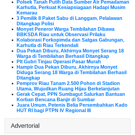
Polsek Tanah Putih Data Sumber Air Pemadaman
Karhutla, Perkuat Kesiapsiagaan Hadapi Musim
Kemarau
3 Pemilik 8 Paket Sabu di Langgam, Pelalawan
Ditangkap Polisi
Monyet Peneror Warga Tembilahan Dibawa
BBKSDA Riau untuk Observasi Prilaku
Kolaborasi Forkopimda dan Satgas Gabungan,
Karhutla di Riau Terkendali
Dua Pekan Diburu, Akhirnya Monyet Serang 18
Warga di Tembilahan Berhasil Ditangkap
Plt Gubri Tinjau Operasi Pasar Murah
Hampir Dua Pekan Diburu, Akhirnya Monyet
Diduga Serang 18 Warga di Tembilahan Berhasil
Ditangkap
Pemprov Riau Tanam 2.500 Pohon di Stadion
Utama, Wujudkan Ruang Hijau Berkelanjutan
Gerak Cepat, PPN Sumbagut Salurkan Bantuan
Korban Bencana Banjir di Sumbar
Juara Umum, Petenis Belia Persembahkan Kado
HUT RI bagi PTPN IV Regional III
Advertorial