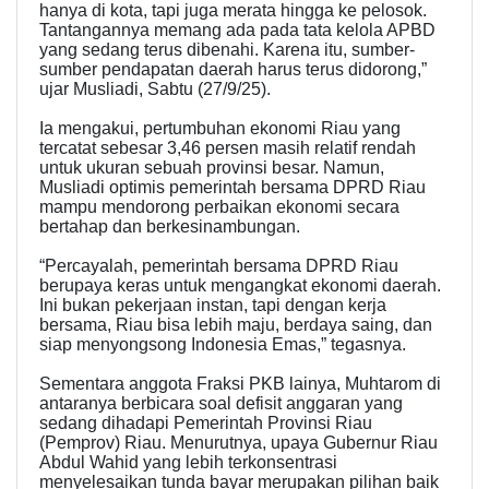
hanya di kota, tapi juga merata hingga ke pelosok.
Tantangannya memang ada pada tata kelola APBD
yang sedang terus dibenahi. Karena itu, sumber-
sumber pendapatan daerah harus terus didorong,”
ujar Musliadi, Sabtu (27/9/25).
Ia mengakui, pertumbuhan ekonomi Riau yang
tercatat sebesar 3,46 persen masih relatif rendah
untuk ukuran sebuah provinsi besar. Namun,
Musliadi optimis pemerintah bersama DPRD Riau
mampu mendorong perbaikan ekonomi secara
bertahap dan berkesinambungan.
“Percayalah, pemerintah bersama DPRD Riau
berupaya keras untuk mengangkat ekonomi daerah.
Ini bukan pekerjaan instan, tapi dengan kerja
bersama, Riau bisa lebih maju, berdaya saing, dan
siap menyongsong Indonesia Emas,” tegasnya.
Sementara anggota Fraksi PKB lainya, Muhtarom di
antaranya berbicara soal defisit anggaran yang
sedang dihadapi Pemerintah Provinsi Riau
(Pemprov) Riau. Menurutnya, upaya Gubernur Riau
Abdul Wahid yang lebih terkonsentrasi
menyelesaikan tunda bayar merupakan pilihan baik