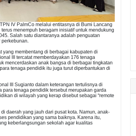
TPN IV PalmCo melalui entitasnya di Bumi Lancang
II terus menempuh beragam inisiatif untuk mendukung
45. Salah satu diantaranya adalah penguatan
ar perkebunan.
rat yang membentang di berbagai kabupaten di
ional III tercatat memberdayakan 176 tenaga
uk mencerdaskan anak bangsa di berbagai tingkatan
para tenaga pendidik itu juga turut diperbantukan di
al III Sugianto dalam keterangan tertulisnya di
a para tenaga pendidik tersebut merupakan garda
ikan di wilayah yang kerap disebut sebagai “remote
di daerah yang jauh dari pusat kota. Namun, anak-
ses pendidikan yang sama baiknya. Karena itu,
ng keberlangsungan sekolah agar kualitas