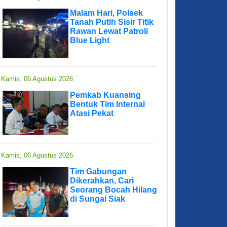
Malam Hari, Polsek
Tanah Putih Sisir Titik
Rawan Lewat Patroli
Blue Light
Kamis, 06 Agustus 2026
Pemkab Kuansing
Bentuk Tim Internal
Atasi Pekat
Kamis, 06 Agustus 2026
Tim Gabungan
Dikerahkan, Cari
Seorang Bocah Hilang
di Sungai Siak