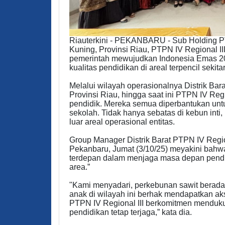
Riauterkini - PEKANBARU - Sub Holding P
Kuning, Provinsi Riau, PTPN IV Regional I
pemerintah mewujudkan Indonesia Emas 20
kualitas pendidikan di areal terpencil sekit
Melalui wilayah operasionalnya Distrik Ba
Provinsi Riau, hingga saat ini PTPN IV Reg
pendidik. Mereka semua diperbantukan unt
sekolah. Tidak hanya sebatas di kebun inti, 
luar areal operasional entitas.
Group Manager Distrik Barat PTPN IV Region
Pekanbaru, Jumat (3/10/25) meyakini bahw
terdepan dalam menjaga masa depan pendid
area.”
"Kami menyadari, perkebunan sawit berada 
anak di wilayah ini berhak mendapatkan ak
PTPN IV Regional III berkomitmen menduku
pendidikan tetap terjaga,” kata dia.