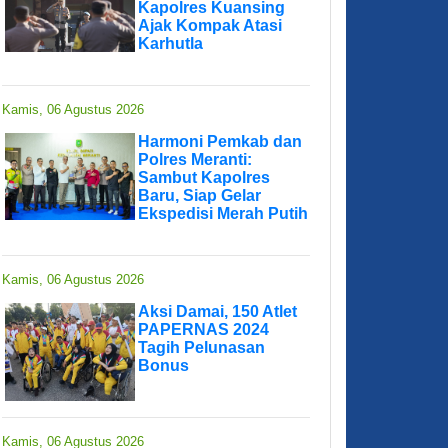
Kapolres Kuansing
Ajak Kompak Atasi
Karhutla
Kamis, 06 Agustus 2026
Harmoni Pemkab dan
Polres Meranti:
Sambut Kapolres
Baru, Siap Gelar
Ekspedisi Merah Putih
Kamis, 06 Agustus 2026
Aksi Damai, 150 Atlet
PAPERNAS 2024
Tagih Pelunasan
Bonus
Kamis, 06 Agustus 2026