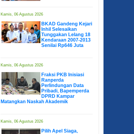
Kamis, 06 Agustus 2026
BKAD Gandeng Kejari
Inhil Selesaikan
Tunggakan Lelang 18
Kendaraan 2007-2013
Senilai Rp646 Juta
Kamis, 06 Agustus 2026
Fraksi PKB Inisiasi
Ranperda
Perlindungan Data
Pribadi, Bapemperda
DPRD Kampar
Matangkan Naskah Akademik
Kamis, 06 Agustus 2026
Pilih Apel Siaga,