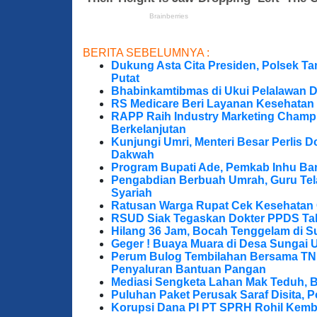
BERITA SEBELUMNYA :
Dukung Asta Cita Presiden, Polsek T
Putat
Bhabinkamtibmas di Ukui Pelalawan 
RS Medicare Beri Layanan Kesehatan
RAPP Raih Industry Marketing Champ
Berkelanjutan
Kunjungi Umri, Menteri Besar Perlis 
Dakwah
Program Bupati Ade, Pemkab Inhu Ba
Pengabdian Berbuah Umrah, Guru Te
Syariah
Ratusan Warga Rupat Cek Kesehatan G
RSUD Siak Tegaskan Dokter PPDS Tak
Hilang 36 Jam, Bocah Tenggelam di S
Geger ! Buaya Muara di Desa Sungai 
Perum Bulog Tembilahan Bersama TNI-P
Penyaluran Bantuan Pangan
Mediasi Sengketa Lahan Mak Teduh, 
Puluhan Paket Perusak Saraf Disita, P
Korupsi Dana PI PT SPRH Rohil Kemba