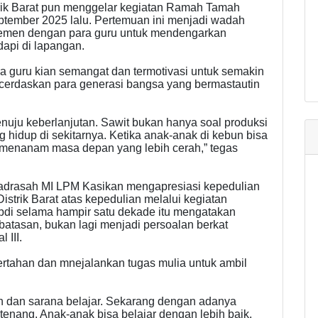
rik Barat pun menggelar kegiatan Ramah Tamah
tember 2025 lalu. Pertemuan ini menjadi wadah
najemen dengan para guru untuk mendengarkan
dapi di lapangan.
ara guru kian semangat dan termotivasi untuk semakin
cerdaskan para generasi bangsa yang bermastautin
nuju keberlanjutan. Sawit bukan hanya soal produksi
g hidup di sekitarnya. Ketika anak-anak di kebun bisa
ng menanam masa depan yang lebih cerah,” tegas
Madrasah MI LPM Kasikan mengapresiasi kepedulian
strik Barat atas kepedulian melalui kegiatan
abdi selama hampir satu dekade itu mengatakan
atasan, bukan lagi menjadi persoalan berkat
 III.
rtahan dan mnejalankan tugas mulia untuk ambil
an dan sarana belajar. Sekarang dengan adanya
tenang. Anak-anak bisa belajar dengan lebih baik,