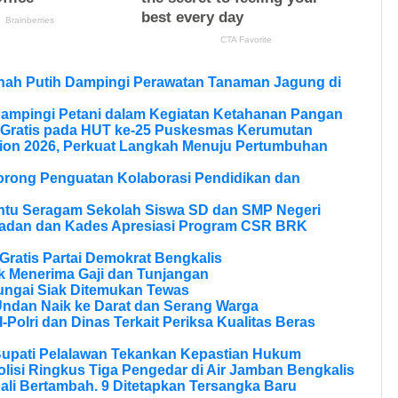
anah Putih Dampingi Perawatan Tanaman Jagung di
Dampingi Petani dalam Kegiatan Ketahanan Pangan
 Gratis pada HUT ke-25 Puskesmas Kerumutan
ion 2026, Perkuat Langkah Menuju Pertumbuhan
Dorong Penguatan Kolaborasi Pendidikan dan
ntu Seragam Sekolah Siswa SD dan SMP Negeri
ladan dan Kades Apresiasi Program CSR BRK
ratis Partai Demokrat Bengkalis
 Menerima Gaji dan Tunjangan
ungai Siak Ditemukan Tewas
Undan Naik ke Darat dan Serang Warga
olri dan Dinas Terkait Periksa Kualitas Beras
Bupati Pelalawan Tekankan Kepastian Hukum
olisi Ringkus Tiga Pengedar di Air Jamban Bengkalis
li Bertambah. 9 Ditetapkan Tersangka Baru