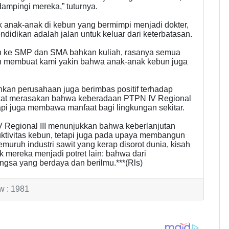
ampingi mereka,” tuturnya.
anak-anak di kebun yang bermimpi menjadi dokter,
ndidikan adalah jalan untuk keluar dari keterbatasan.
kan ke SMP dan SMA bahkan kuliah, rasanya semua
n membuat kami yakin bahwa anak-anak kebun juga
ankan perusahaan juga berimbas positif terhadap
rakat merasakan bahwa keberadaan PTPN IV Regional
etapi juga membawa manfaat bagi lingkungan sekitar.
IV Regional III menunjukkan bahwa keberlanjutan
uktivitas kebun, tetapi juga pada upaya membangun
muruh industri sawit yang kerap disorot dunia, kisah
 mereka menjadi potret lain: bahwa dari
ngsa yang berdaya dan berilmu.***(Rls)
w : 1981