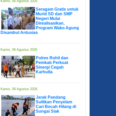
Kamis, 06 Agustus 2026
Seragam Gratis untuk
Murid SD dan SMP
Negeri Mulai
Direalisasikan,
Program Wako Agung
Disambut Antusias
Kamis, 06 Agustus 2026
Polres Rohil dan
Pemkab Perkuat
Sinergi Cegah
Karhutla
Kamis, 06 Agustus 2026
Jarak Pandang
Sulitkan Penyelam
Cari Bocah Hilang di
Sungai Siak