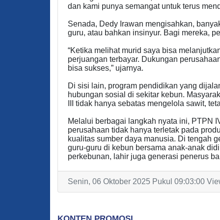
dan kami punya semangat untuk terus mend
Senada, Dedy Irawan mengisahkan, banyak 
guru, atau bahkan insinyur. Bagi mereka, pe
“Ketika melihat murid saya bisa melanjut
perjuangan terbayar. Dukungan perusahaa
bisa sukses,” ujarnya.
Di sisi lain, program pendidikan yang dijal
hubungan sosial di sekitar kebun. Masya
III tidak hanya sebatas mengelola sawit, t
Melalui berbagai langkah nyata ini, PTPN 
perusahaan tidak hanya terletak pada prod
kualitas sumber daya manusia. Di tengah ge
guru-guru di kebun bersama anak-anak didik
perkebunan, lahir juga generasi penerus ba
Senin, 06 Oktober 2025 Pukul 09:03:00 Vie