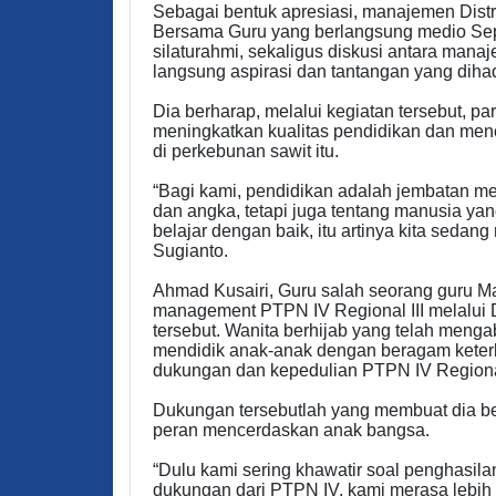
Sebagai bentuk apresiasi, manajemen Dist
Bersama Guru yang berlangsung medio Sep
silaturahmi, sekaligus diskusi antara ma
langsung aspirasi dan tantangan yang diha
Dia berharap, melalui kegiatan tersebut, p
meningkatkan kualitas pendidikan dan men
di perkebunan sawit itu.
“Bagi kami, pendidikan adalah jembatan me
dan angka, tetapi juga tentang manusia yan
belajar dengan baik, itu artinya kita seda
Sugianto.
Ahmad Kusairi, Guru salah seorang guru 
management PTPN IV Regional III melalui Di
tersebut. Wanita berhijab yang telah meng
mendidik anak-anak dengan beragam keterb
dukungan dan kepedulian PTPN IV Regional
Dukungan tersebutlah yang membuat dia be
peran mencerdaskan anak bangsa.
“Dulu kami sering khawatir soal penghasil
dukungan dari PTPN IV, kami merasa lebih 