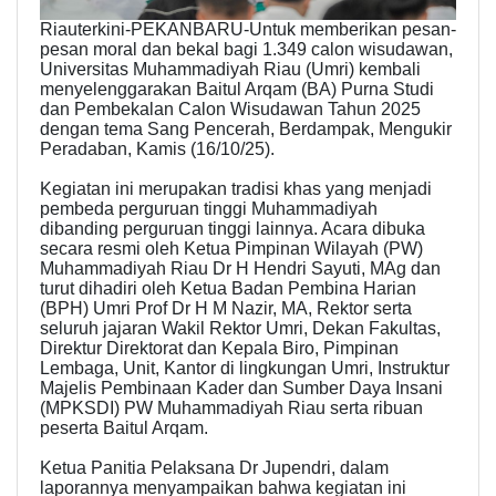
Riauterkini-PEKANBARU-Untuk memberikan pesan-
pesan moral dan bekal bagi 1.349 calon wisudawan,
Universitas Muhammadiyah Riau (Umri) kembali
menyelenggarakan Baitul Arqam (BA) Purna Studi
dan Pembekalan Calon Wisudawan Tahun 2025
dengan tema Sang Pencerah, Berdampak, Mengukir
Peradaban, Kamis (16/10/25).
Kegiatan ini merupakan tradisi khas yang menjadi
pembeda perguruan tinggi Muhammadiyah
dibanding perguruan tinggi lainnya. Acara dibuka
secara resmi oleh Ketua Pimpinan Wilayah (PW)
Muhammadiyah Riau Dr H Hendri Sayuti, MAg dan
turut dihadiri oleh Ketua Badan Pembina Harian
(BPH) Umri Prof Dr H M Nazir, MA, Rektor serta
seluruh jajaran Wakil Rektor Umri, Dekan Fakultas,
Direktur Direktorat dan Kepala Biro, Pimpinan
Lembaga, Unit, Kantor di lingkungan Umri, Instruktur
Majelis Pembinaan Kader dan Sumber Daya Insani
(MPKSDI) PW Muhammadiyah Riau serta ribuan
peserta Baitul Arqam.
Ketua Panitia Pelaksana Dr Jupendri, dalam
laporannya menyampaikan bahwa kegiatan ini