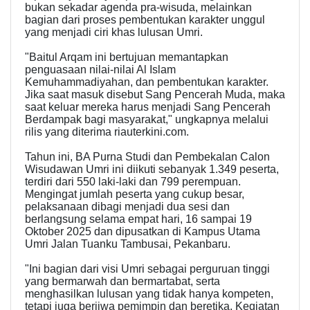
bukan sekadar agenda pra-wisuda, melainkan
bagian dari proses pembentukan karakter unggul
yang menjadi ciri khas lulusan Umri.
"Baitul Arqam ini bertujuan memantapkan
penguasaan nilai-nilai Al Islam
Kemuhammadiyahan, dan pembentukan karakter.
Jika saat masuk disebut Sang Pencerah Muda, maka
saat keluar mereka harus menjadi Sang Pencerah
Berdampak bagi masyarakat," ungkapnya melalui
rilis yang diterima riauterkini.com.
Tahun ini, BA Purna Studi dan Pembekalan Calon
Wisudawan Umri ini diikuti sebanyak 1.349 peserta,
terdiri dari 550 laki-laki dan 799 perempuan.
Mengingat jumlah peserta yang cukup besar,
pelaksanaan dibagi menjadi dua sesi dan
berlangsung selama empat hari, 16 sampai 19
Oktober 2025 dan dipusatkan di Kampus Utama
Umri Jalan Tuanku Tambusai, Pekanbaru.
"Ini bagian dari visi Umri sebagai perguruan tinggi
yang bermarwah dan bermartabat, serta
menghasilkan lulusan yang tidak hanya kompeten,
tetapi juga berjiwa pemimpin dan beretika. Kegiatan