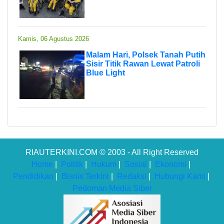
Kamis, 06 Agustus 2026
Malam Hari, Polsek Tanah Putih
Sisir Titik Rawan Lewat Patroli
Blue Light
RIAUTERKINI.COM © 2003 - All Right Reserved
Home
|
Politik
|
Hukum
|
Sosial
|
Ekonomi
|
Pendidikan
|
Bisnis Terkini
|
Redaksi
|
Hubungi Kami
|
Pedoman Media Siber