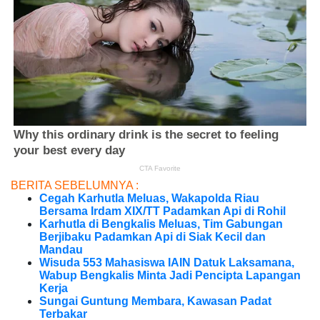
BERITA SEBELUMNYA :
Cegah Karhutla Meluas, Wakapolda Riau
Bersama Irdam XIX/TT Padamkan Api di Rohil
Karhutla di Bengkalis Meluas, Tim Gabungan
Berjibaku Padamkan Api di Siak Kecil dan
Mandau
Wisuda 553 Mahasiswa IAIN Datuk Laksamana,
Wabup Bengkalis Minta Jadi Pencipta Lapangan
Kerja
Sungai Guntung Membara, Kawasan Padat
Terbakar