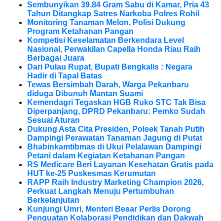
Sembunyikan 39,84 Gram Sabu di Kamar, Pria 43
Tahun Ditangkap Satres Narkoba Polres Rohil
Monitoring Tanaman Melon, Polisi Dukung
Program Ketahanan Pangan
Kompetisi Keselamatan Berkendara Level
Nasional, Perwakilan Capella Honda Riau Raih
Berbagai Juara
Dari Pulau Rupat, Bupati Bengkalis : Negara
Hadir di Tapal Batas
Tewas Bersimbah Darah, Warga Pekanbaru
diduga Dibunuh Mantan Suami
Kemendagri Tegaskan HGB Ruko STC Tak Bisa
Diperpanjang, DPRD Pekanbaru: Pemko Sudah
Sesuai Aturan
Dukung Asta Cita Presiden, Polsek Tanah Putih
Dampingi Perawatan Tanaman Jagung di Putat
Bhabinkamtibmas di Ukui Pelalawan Dampingi
Petani dalam Kegiatan Ketahanan Pangan
RS Medicare Beri Layanan Kesehatan Gratis pada
HUT ke-25 Puskesmas Kerumutan
RAPP Raih Industry Marketing Champion 2026,
Perkuat Langkah Menuju Pertumbuhan
Berkelanjutan
Kunjungi Umri, Menteri Besar Perlis Dorong
Penguatan Kolaborasi Pendidikan dan Dakwah