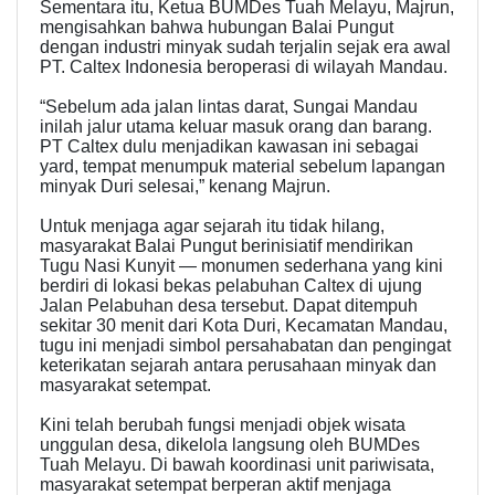
Sementara itu, Ketua BUMDes Tuah Melayu, Majrun,
mengisahkan bahwa hubungan Balai Pungut
dengan industri minyak sudah terjalin sejak era awal
PT. Caltex Indonesia beroperasi di wilayah Mandau.
“Sebelum ada jalan lintas darat, Sungai Mandau
inilah jalur utama keluar masuk orang dan barang.
PT Caltex dulu menjadikan kawasan ini sebagai
yard, tempat menumpuk material sebelum lapangan
minyak Duri selesai,” kenang Majrun.
Untuk menjaga agar sejarah itu tidak hilang,
masyarakat Balai Pungut berinisiatif mendirikan
Tugu Nasi Kunyit — monumen sederhana yang kini
berdiri di lokasi bekas pelabuhan Caltex di ujung
Jalan Pelabuhan desa tersebut. Dapat ditempuh
sekitar 30 menit dari Kota Duri, Kecamatan Mandau,
tugu ini menjadi simbol persahabatan dan pengingat
keterikatan sejarah antara perusahaan minyak dan
masyarakat setempat.
Kini telah berubah fungsi menjadi objek wisata
unggulan desa, dikelola langsung oleh BUMDes
Tuah Melayu. Di bawah koordinasi unit pariwisata,
masyarakat setempat berperan aktif menjaga