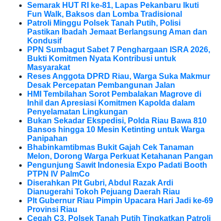
Semarak HUT RI ke-81, Lapas Pekanbaru Ikuti
Fun Walk, Baksos dan Lomba Tradisional
Patroli Minggu Polsek Tanah Putih, Polisi
Pastikan Ibadah Jemaat Berlangsung Aman dan
Kondusif
PPN Sumbagut Sabet 7 Penghargaan ISRA 2026,
Bukti Komitmen Nyata Kontribusi untuk
Masyarakat
Reses Anggota DPRD Riau, Warga Suka Makmur
Desak Percepatan Pembangunan Jalan
HMI Tembilahan Sorot Pembalakan Magrove di
Inhil dan Apresiasi Komitmen Kapolda dalam
Penyelamatan Lingkungan
Bukan Sekadar Ekspedisi, Polda Riau Bawa 810
Bansos hingga 10 Mesin Ketinting untuk Warga
Panipahan
Bhabinkamtibmas Bukit Gajah Cek Tanaman
Melon, Dorong Warga Perkuat Ketahanan Pangan
Pengunjung Sawit Indonesia Expo Padati Booth
PTPN IV PalmCo
Diserahkan Plt Gubri, Abdul Razak Ardi
Dianugerahi Tokoh Pejuang Daerah Riau
Plt Gubernur Riau Pimpin Upacara Hari Jadi ke-69
Provinsi Riau
Cegah C3, Polsek Tanah Putih Tingkatkan Patroli