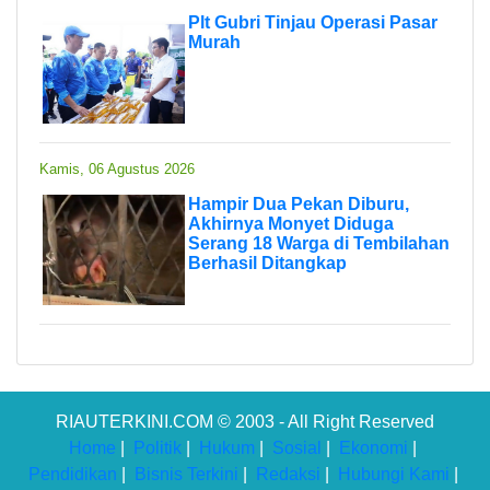
Plt Gubri Tinjau Operasi Pasar
Murah
Kamis, 06 Agustus 2026
Hampir Dua Pekan Diburu,
Akhirnya Monyet Diduga
Serang 18 Warga di Tembilahan
Berhasil Ditangkap
RIAUTERKINI.COM © 2003 - All Right Reserved
Home
|
Politik
|
Hukum
|
Sosial
|
Ekonomi
|
Pendidikan
|
Bisnis Terkini
|
Redaksi
|
Hubungi Kami
|