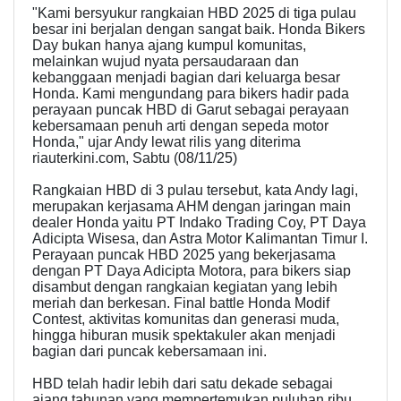
"Kami bersyukur rangkaian HBD 2025 di tiga pulau
besar ini berjalan dengan sangat baik. Honda Bikers
Day bukan hanya ajang kumpul komunitas,
melainkan wujud nyata persaudaraan dan
kebanggaan menjadi bagian dari keluarga besar
Honda. Kami mengundang para bikers hadir pada
perayaan puncak HBD di Garut sebagai perayaan
kebersamaan penuh arti dengan sepeda motor
Honda," ujar Andy lewat rilis yang diterima
riauterkini.com, Sabtu (08/11/25)
Rangkaian HBD di 3 pulau tersebut, kata Andy lagi,
merupakan kerjasama AHM dengan jaringan main
dealer Honda yaitu PT Indako Trading Coy, PT Daya
Adicipta Wisesa, dan Astra Motor Kalimantan Timur I.
Perayaan puncak HBD 2025 yang bekerjasama
dengan PT Daya Adicipta Motora, para bikers siap
disambut dengan rangkaian kegiatan yang lebih
meriah dan berkesan. Final battle Honda Modif
Contest, aktivitas komunitas dan generasi muda,
hingga hiburan musik spektakuler akan menjadi
bagian dari puncak kebersamaan ini.
HBD telah hadir lebih dari satu dekade sebagai
ajang tahunan yang mempertemukan puluhan ribu