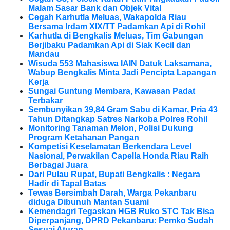
Malam Sasar Bank dan Objek Vital
Cegah Karhutla Meluas, Wakapolda Riau
Bersama Irdam XIX/TT Padamkan Api di Rohil
Karhutla di Bengkalis Meluas, Tim Gabungan
Berjibaku Padamkan Api di Siak Kecil dan
Mandau
Wisuda 553 Mahasiswa IAIN Datuk Laksamana,
Wabup Bengkalis Minta Jadi Pencipta Lapangan
Kerja
Sungai Guntung Membara, Kawasan Padat
Terbakar
Sembunyikan 39,84 Gram Sabu di Kamar, Pria 43
Tahun Ditangkap Satres Narkoba Polres Rohil
Monitoring Tanaman Melon, Polisi Dukung
Program Ketahanan Pangan
Kompetisi Keselamatan Berkendara Level
Nasional, Perwakilan Capella Honda Riau Raih
Berbagai Juara
Dari Pulau Rupat, Bupati Bengkalis : Negara
Hadir di Tapal Batas
Tewas Bersimbah Darah, Warga Pekanbaru
diduga Dibunuh Mantan Suami
Kemendagri Tegaskan HGB Ruko STC Tak Bisa
Diperpanjang, DPRD Pekanbaru: Pemko Sudah
Sesuai Aturan