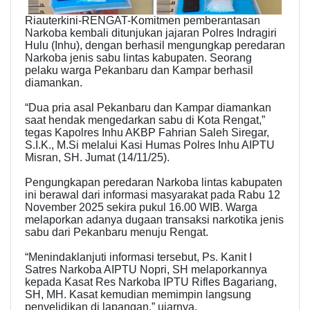
Riauterkini-RENGAT-Komitmen pemberantasan
Narkoba kembali ditunjukan jajaran Polres Indragiri
Hulu (Inhu), dengan berhasil mengungkap peredaran
Narkoba jenis sabu lintas kabupaten. Seorang
pelaku warga Pekanbaru dan Kampar berhasil
diamankan.
“Dua pria asal Pekanbaru dan Kampar diamankan
saat hendak mengedarkan sabu di Kota Rengat,”
tegas Kapolres Inhu AKBP Fahrian Saleh Siregar,
S.I.K., M.Si melalui Kasi Humas Polres Inhu AIPTU
Misran, SH. Jumat (14/11/25).
Pengungkapan peredaran Narkoba lintas kabupaten
ini berawal dari informasi masyarakat pada Rabu 12
November 2025 sekira pukul 16.00 WIB. Warga
melaporkan adanya dugaan transaksi narkotika jenis
sabu dari Pekanbaru menuju Rengat.
“Menindaklanjuti informasi tersebut, Ps. Kanit I
Satres Narkoba AIPTU Nopri, SH melaporkannya
kepada Kasat Res Narkoba IPTU Rifles Bagariang,
SH, MH. Kasat kemudian memimpin langsung
penyelidikan di lapangan,” ujarnya.