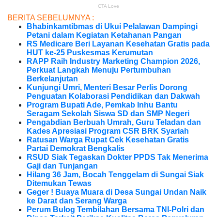
BERITA SEBELUMNYA :
Bhabinkamtibmas di Ukui Pelalawan Dampingi
Petani dalam Kegiatan Ketahanan Pangan
RS Medicare Beri Layanan Kesehatan Gratis pada
HUT ke-25 Puskesmas Kerumutan
RAPP Raih Industry Marketing Champion 2026,
Perkuat Langkah Menuju Pertumbuhan
Berkelanjutan
Kunjungi Umri, Menteri Besar Perlis Dorong
Penguatan Kolaborasi Pendidikan dan Dakwah
Program Bupati Ade, Pemkab Inhu Bantu
Seragam Sekolah Siswa SD dan SMP Negeri
Pengabdian Berbuah Umrah, Guru Teladan dan
Kades Apresiasi Program CSR BRK Syariah
Ratusan Warga Rupat Cek Kesehatan Gratis
Partai Demokrat Bengkalis
RSUD Siak Tegaskan Dokter PPDS Tak Menerima
Gaji dan Tunjangan
Hilang 36 Jam, Bocah Tenggelam di Sungai Siak
Ditemukan Tewas
Geger ! Buaya Muara di Desa Sungai Undan Naik
ke Darat dan Serang Warga
Perum Bulog Tembilahan Bersama TNI-Polri dan