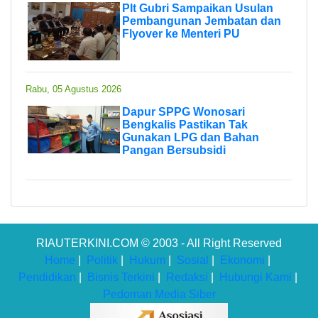
Plt Gubri Sampaikan Usulan
Pembangunan Jembatan dan
Flyover ke Menteri PU
Rabu, 05 Agustus 2026
Dapur SPPG Wonosari
Bengkalis Pastikan Tak
Gunakan LPG dan Bahan
Pangan Bersubsidi
RIAUTERKINI.COM © 2003 - All Right Reserved
Home
|
Politik
|
Hukum
|
Sosial
|
Ekonomi
|
Pendidikan
|
Bisnis Terkini
|
Redaksi
|
Hubungi Kami
|
Pedoman Media Siber