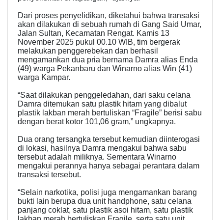
Dari proses penyelidikan, diketahui bahwa transaksi
akan dilakukan di sebuah rumah di Gang Said Umar,
Jalan Sultan, Kecamatan Rengat. Kamis 13
November 2025 pukul 00.10 WIB, tim bergerak
melakukan penggerebekan dan berhasil
mengamankan dua pria bernama Damra alias Enda
(49) warga Pekanbaru dan Winarno alias Win (41)
warga Kampar.
“Saat dilakukan penggeledahan, dari saku celana
Damra ditemukan satu plastik hitam yang dibalut
plastik lakban merah bertuliskan “Fragile” berisi sabu
dengan berat kotor 101,06 gram,” ungkapnya.
Dua orang tersangka tersebut kemudian diinterogasi
di lokasi, hasilnya Damra mengakui bahwa sabu
tersebut adalah miliknya. Sementara Winarno
mengakui perannya hanya sebagai perantara dalam
transaksi tersebut.
“Selain narkotika, polisi juga mengamankan barang
bukti lain berupa dua unit handphone, satu celana
panjang coklat, satu plastik asoi hitam, satu plastik
lakban merah bertuliskan Fragile, serta satu unit