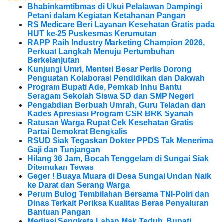
Bhabinkamtibmas di Ukui Pelalawan Dampingi
Petani dalam Kegiatan Ketahanan Pangan
RS Medicare Beri Layanan Kesehatan Gratis pada
HUT ke-25 Puskesmas Kerumutan
RAPP Raih Industry Marketing Champion 2026,
Perkuat Langkah Menuju Pertumbuhan
Berkelanjutan
Kunjungi Umri, Menteri Besar Perlis Dorong
Penguatan Kolaborasi Pendidikan dan Dakwah
Program Bupati Ade, Pemkab Inhu Bantu
Seragam Sekolah Siswa SD dan SMP Negeri
Pengabdian Berbuah Umrah, Guru Teladan dan
Kades Apresiasi Program CSR BRK Syariah
Ratusan Warga Rupat Cek Kesehatan Gratis
Partai Demokrat Bengkalis
RSUD Siak Tegaskan Dokter PPDS Tak Menerima
Gaji dan Tunjangan
Hilang 36 Jam, Bocah Tenggelam di Sungai Siak
Ditemukan Tewas
Geger ! Buaya Muara di Desa Sungai Undan Naik
ke Darat dan Serang Warga
Perum Bulog Tembilahan Bersama TNI-Polri dan
Dinas Terkait Periksa Kualitas Beras Penyaluran
Bantuan Pangan
Mediasi Sengketa Lahan Mak Teduh, Bupati