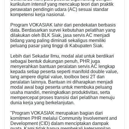
kurikulum intensif yang mencakup teori dan praktik
perawatan pendingin udara (AC) sesuai standar
kompetensi kerja nasional.
Program VOKASIAK lahir dari pendekatan berbasis
data. Berdasarkan survei kebutuhan pelatihan yang
dilakukan oleh BLK Siak, jasa servis AC menjadi
bidang yang paling diminati sekaligus memiliki
peluang pasar yang tinggi di Kabupaten Siak.
Lebih dari Sekadar Ilmu, modal alat untuk berdikari
sebagai bentuk dukungan penuh, PHR juga
menyerahkan bantuan peralatan servis AC lengkap
kepada setiap peserta seperti manifold double value,
tang ampere digital value, toolbox besi 2T dan
peralatan lainnya. Bantuan ini diharapkan menjadi
modal awal bagi peserta untuk membuka peluang
usaha mandiri, meningkatkan produktivitas, serta
mempercepat proses transisi dari pelatihan menuju
dunia kerja yang berkelanjutan.
"Program VOKASIAK merupakan bagian dari
komitmen PHR melalui Community Involvement and
Development (CID) dalam menciptakan dampak
nyata. Kami tidak hanya membekali keterampilan