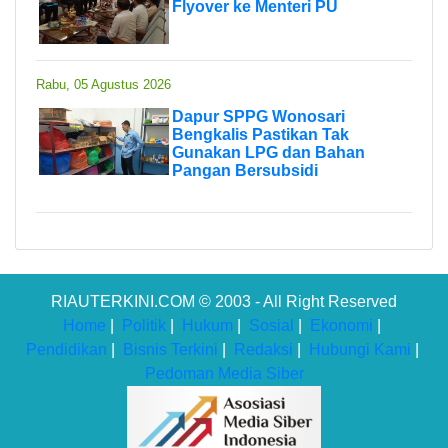
Flyover ke Menteri PU
Rabu, 05 Agustus 2026
Dapur SPPG Wonosari
Bengkalis Pastikan Tak
Gunakan LPG dan Bahan
Pangan Bersubsidi
RIAUTERKINI.COM © 2003 - All Right Reserved
Home
|
Politik
|
Hukum
|
Sosial
|
Ekonomi
|
Pendidikan
|
Bisnis Terkini
|
Redaksi
|
Hubungi Kami
|
Pedoman Media Siber