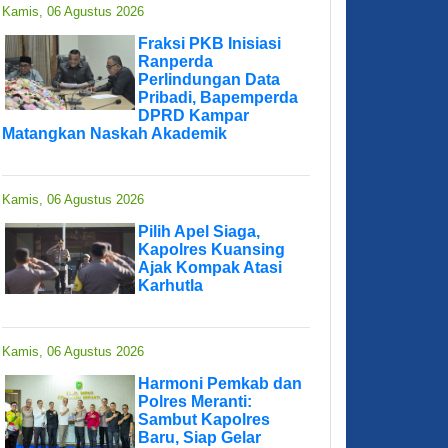
Kamis, 06 Agustus 2026
Fraksi PKB Inisiasi
Ranperda
Perlindungan Data
Pribadi, Bapemperda
DPRD Kampar
Matangkan Naskah Akademik
Kamis, 06 Agustus 2026
Pilih Apel Siaga,
Kapolres Kuansing
Ajak Kompak Atasi
Karhutla
Kamis, 06 Agustus 2026
Harmoni Pemkab dan
Polres Meranti:
Sambut Kapolres
Baru, Siap Gelar