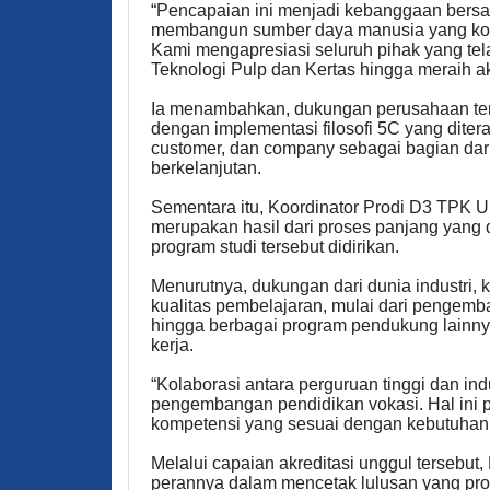
“Pencapaian ini menjadi kebanggaan bers
membangun sumber daya manusia yang komp
Kami mengapresiasi seluruh pihak yang tel
Teknologi Pulp dan Kertas hingga meraih akr
Ia menambahkan, dukungan perusahaan te
dengan implementasi filosofi 5C yang dite
customer, dan company sebagai bagian dar
berkelanjutan.
Sementara itu, Koordinator Prodi D3 TPK 
merupakan hasil dari proses panjang yang 
program studi tersebut didirikan.
Menurutnya, dukungan dari dunia industri,
kualitas pembelajaran, mulai dari pengemba
hingga berbagai program pendukung lainn
kerja.
“Kolaborasi antara perguruan tinggi dan in
pengembangan pendidikan vokasi. Hal ini pe
kompetensi yang sesuai dengan kebutuhan d
Melalui capaian akreditasi unggul tersebu
perannya dalam mencetak lulusan yang pro