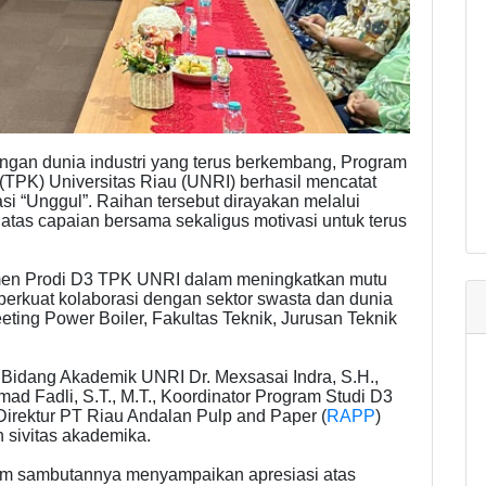
gan dunia industri yang terus berkembang, Program
 (TPK) Universitas Riau (UNRI) berhasil mencatat
i “Unggul”. Raihan tersebut dirayakan melalui
atas capaian bersama sekaligus motivasi untuk terus
itmen Prodi D3 TPK UNRI dalam meningkatkan mutu
perkuat kolaborasi dengan sektor swasta dan dunia
eting Power Boiler, Fakultas Teknik, Jurusan Teknik
r Bidang Akademik UNRI Dr. Mexsasai Indra, S.H.,
ad Fadli, S.T., M.T., Koordinator Program Studi D3
 Direktur PT Riau Andalan Pulp and Paper (
RAPP
)
 sivitas akademika.
lam sambutannya menyampaikan apresiasi atas