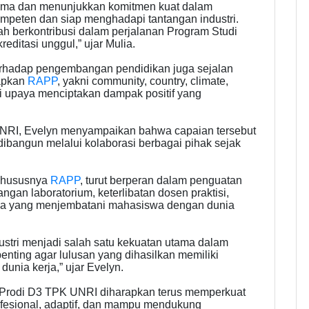
ama dan menunjukkan komitmen kuat dalam
eten dan siap menghadapi tantangan industri.
ah berkontribusi dalam perjalanan Program Studi
editasi unggul,” ujar Mulia.
rhadap pengembangan pendidikan juga sejalan
rapkan
RAPP
, yakni community, country, climate,
i upaya menciptakan dampak positif yang
UNRI, Evelyn menyampaikan bahwa capaian tersebut
dibangun melalui kolaborasi berbagai pihak sejak
 khususnya
RAPP
, turut berperan dalam penguatan
ngan laboratorium, keterlibatan dosen praktisi,
ya yang menjembatani mahasiswa dengan dunia
dustri menjadi salah satu kekuatan utama dalam
nting agar lulusan yang dihasilkan memiliki
unia kerja,” ujar Evelyn.
t, Prodi D3 TPK UNRI diharapkan terus memperkuat
fesional, adaptif, dan mampu mendukung