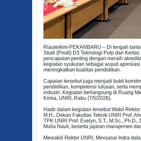
Riauterkini-PEKANBARU – Di tengah tantan
Studi (Prodi) D3 Teknologi Pulp dan Kertas
pencapaian penting dengan meraih akreditas
kegiatan syukuran sebagai wujud apresiasi 
meningkatkan kualitas pendidikan.
Capaian tersebut juga menjadi bukti kom
pendidikan, kompetensi lulusan, serta mem
industri. Kegiatan berlangsung di Ruang Me
Kimia, UNRI, Rabu (7/5/2026).
Hadir dalam kegiatan tersebut Wakil Rekto
M.H., Dekan Fakultas Teknik UNRI Prof. Ahm
TPK UNRI Prof. Evelyn, S.T., M.Sc., Ph.D.,
Mulia Nauli, beserta jajaran manajemen dan
Mewakili Rektor UNRI, Mexsasai Indra da