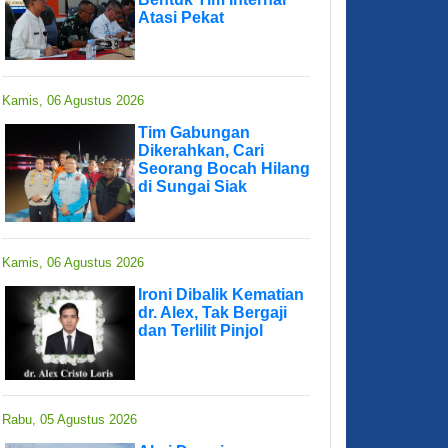
Atasi Pekat
Kamis, 06 Agustus 2026
Tim Gabungan
Dikerahkan, Cari
Seorang Bocah Hilang
di Sungai Siak
Kamis, 06 Agustus 2026
Ironi Dibalik Kematian
dr. Alex, Tak Bergaji
dan Terlilit Pinjol
Rabu, 05 Agustus 2026