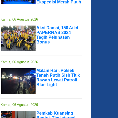
Ekspedisi Merah Putih
Kamis, 06 Agustus 2026
Aksi Damai, 150 Atlet
PAPERNAS 2024
Tagih Pelunasan
Bonus
Kamis, 06 Agustus 2026
Malam Hari, Polsek
Tanah Putih Sisir Titik
Rawan Lewat Patroli
Blue Light
Kamis, 06 Agustus 2026
Pemkab Kuansing
Bentuk Tim Internal