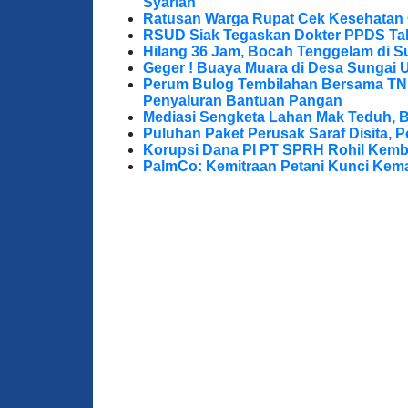
Syariah
Ratusan Warga Rupat Cek Kesehatan G
RSUD Siak Tegaskan Dokter PPDS Tak
Hilang 36 Jam, Bocah Tenggelam di S
Geger ! Buaya Muara di Desa Sungai 
Perum Bulog Tembilahan Bersama TNI-P
Penyaluran Bantuan Pangan
Mediasi Sengketa Lahan Mak Teduh, 
Puluhan Paket Perusak Saraf Disita, P
Korupsi Dana PI PT SPRH Rohil Kemba
PalmCo: Kemitraan Petani Kunci Kem