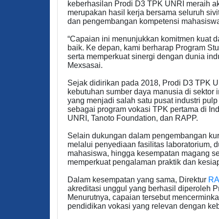
keberhasilan Prodi D3 TPK UNRI meraih akr
merupakan hasil kerja bersama seluruh si
dan pengembangan kompetensi mahasiswa
“Capaian ini menunjukkan komitmen kuat d
baik. Ke depan, kami berharap Program Stu
serta memperkuat sinergi dengan dunia indus
Mexsasai.
Sejak didirikan pada 2018, Prodi D3 TPK 
kebutuhan sumber daya manusia di sektor in
yang menjadi salah satu pusat industri pulp 
sebagai program vokasi TPK pertama di Ind
UNRI, Tanoto Foundation, dan RAPP.
Selain dukungan dalam pengembangan kurik
melalui penyediaan fasilitas laboratorium, 
mahasiswa, hingga kesempatan magang se
memperkuat pengalaman praktik dan kesiap
Dalam kesempatan yang sama, Direktur
R
akreditasi unggul yang berhasil diperoleh 
Menurutnya, capaian tersebut mencerminka
pendidikan vokasi yang relevan dengan kebu