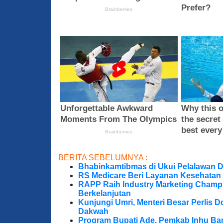
BERITA SEBELUMNYA :
Bhabinkamtibmas di Ukui Pelalawan 
RS Medicare Beri Layanan Kesehatan
RAPP Raih Industry Marketing Champ
Berkelanjutan
Kunjungi Umri, Menteri Besar Perlis 
Dakwah
Program Bupati Ade, Pemkab Inhu Ba