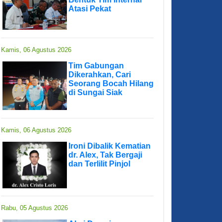
Atasi Pekat
Kamis, 06 Agustus 2026
Tim Gabungan
Dikerahkan, Cari
Seorang Bocah Hilang
di Sungai Siak
Kamis, 06 Agustus 2026
Ironi Dibalik Kematian
dr. Alex, Tak Bergaji
dan Terlilit Pinjol
Rabu, 05 Agustus 2026