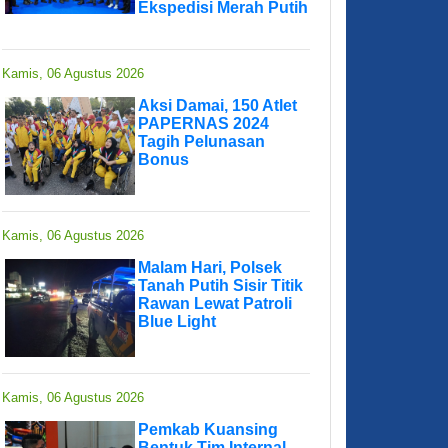
Ekspedisi Merah Putih
Kamis, 06 Agustus 2026
Aksi Damai, 150 Atlet
PAPERNAS 2024
Tagih Pelunasan
Bonus
Kamis, 06 Agustus 2026
Malam Hari, Polsek
Tanah Putih Sisir Titik
Rawan Lewat Patroli
Blue Light
Kamis, 06 Agustus 2026
Pemkab Kuansing
Bentuk Tim Internal