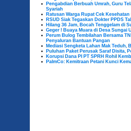
Pengabdian Berbuah Umrah, Guru Te
Syariah
Ratusan Warga Rupat Cek Kesehatan G
RSUD Siak Tegaskan Dokter PPDS Tak
Hilang 36 Jam, Bocah Tenggelam di S
Geger ! Buaya Muara di Desa Sungai 
Perum Bulog Tembilahan Bersama TNI-P
Penyaluran Bantuan Pangan
Mediasi Sengketa Lahan Mak Teduh, 
Puluhan Paket Perusak Saraf Disita, P
Korupsi Dana PI PT SPRH Rohil Kemba
PalmCo: Kemitraan Petani Kunci Kem