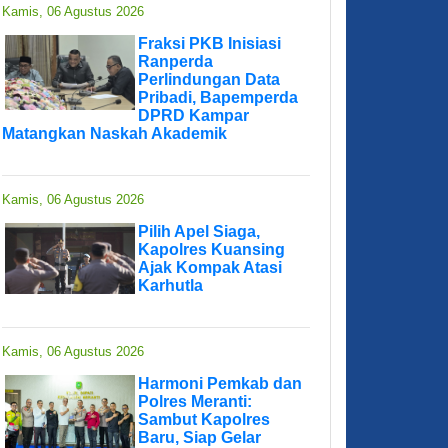
Kamis, 06 Agustus 2026
Fraksi PKB Inisiasi
Ranperda
Perlindungan Data
Pribadi, Bapemperda
DPRD Kampar
Matangkan Naskah Akademik
Kamis, 06 Agustus 2026
Pilih Apel Siaga,
Kapolres Kuansing
Ajak Kompak Atasi
Karhutla
Kamis, 06 Agustus 2026
Harmoni Pemkab dan
Polres Meranti:
Sambut Kapolres
Baru, Siap Gelar