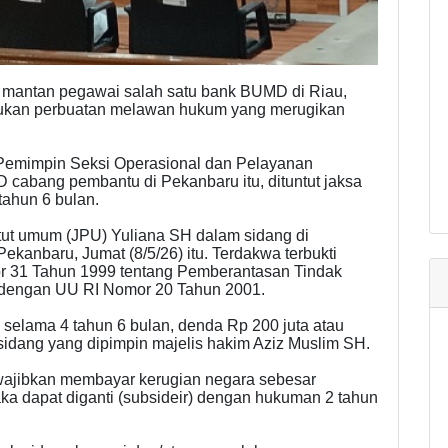
 mantan pegawai salah satu bank BUMD di Riau,
akukan perbuatan melawan hukum yang merugikan
Pemimpin Seksi Operasional dan Pelayanan
abang pembantu di Pekanbaru itu, dituntut jaksa
ahun 6 bulan.
tut umum (JPU) Yuliana SH dalam sidang di
ekanbaru, Jumat (8/5/26) itu. Terdakwa terbukti
r 31 Tahun 1999 tentang Pemberantasan Tindak
 dengan UU RI Nomor 20 Tahun 2001.
selama 4 tahun 6 bulan, denda Rp 200 juta atau
sidang yang dipimpin majelis hakim Aziz Muslim SH.
iwajibkan membayar kerugian negara sebesar
aka dapat diganti (subsideir) dengan hukuman 2 tahun