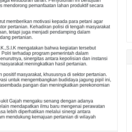
aga kesuburan tanah. Penyuluhan ini bertujuan
s mendorong pemanfaatan lahan produktif secara
rut memberikan motivasi kepada para petani agar
r pertanian. Kehadiran polisi di tengah masyarakat
ban, tetapi juga menjadi pendamping dalam
dang pertanian.
K.,S.I.K mengatakan bahwa kegiatan tersebut
Polri terhadap program pemerintah dalam
urutnya, sinergitas antara kepolisian dan instansi
masyarakat meningkatkan hasil pertanian.
 positif masyarakat, khususnya di sektor pertanian.
vasi untuk mengembangkan budidaya jagung pipil ini,
asembada pangan dan meningkatkan perekonomian
 Bukit Gajah mengaku senang dengan adanya
elain mendapatkan ilmu baru mengenai perawatan
sa lebih diperhatikan melalui sinergi antara
am mendukung kemajuan pertanian di wilayah