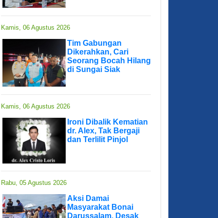
Kamis, 06 Agustus 2026
Tim Gabungan
Dikerahkan, Cari
Seorang Bocah Hilang
di Sungai Siak
Kamis, 06 Agustus 2026
Ironi Dibalik Kematian
dr. Alex, Tak Bergaji
dan Terlilit Pinjol
Rabu, 05 Agustus 2026
Aksi Damai
Masyarakat Bonai
Darussalam, Desak