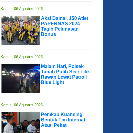
Kamis, 06 Agustus 2026
Aksi Damai, 150 Atlet
PAPERNAS 2024
Tagih Pelunasan
Bonus
Kamis, 06 Agustus 2026
Malam Hari, Polsek
Tanah Putih Sisir Titik
Rawan Lewat Patroli
Blue Light
Kamis, 06 Agustus 2026
Pemkab Kuansing
Bentuk Tim Internal
Atasi Pekat