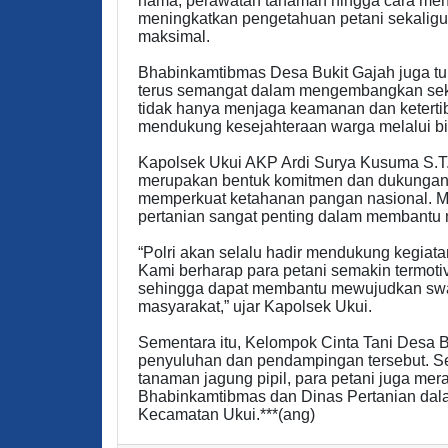
hama, perawatan tanaman hingga cara menj
meningkatkan pengetahuan petani sekaligu
maksimal.
Bhabinkamtibmas Desa Bukit Gajah juga tu
terus semangat dalam mengembangkan sekto
tidak hanya menjaga keamanan dan keterti
mendukung kesejahteraan warga melalui bi
Kapolsek Ukui AKP Ardi Surya Kusuma S.T.
merupakan bentuk komitmen dan dukungan 
memperkuat ketahanan pangan nasional. Men
pertanian sangat penting dalam membantu 
“Polri akan selalu hadir mendukung kegiatan
Kami berharap para petani semakin termoti
sehingga dapat membantu mewujudkan sw
masyarakat,” ujar Kapolsek Ukui.
Sementara itu, Kelompok Cinta Tani Desa
penyuluhan dan pendampingan tersebut. S
tanaman jagung pipil, para petani juga mera
Bhabinkamtibmas dan Dinas Pertanian dal
Kecamatan Ukui.***(ang)