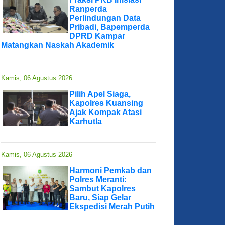
Ranperda
Perlindungan Data
Pribadi, Bapemperda
DPRD Kampar
Matangkan Naskah Akademik
Kamis, 06 Agustus 2026
Pilih Apel Siaga,
Kapolres Kuansing
Ajak Kompak Atasi
Karhutla
Kamis, 06 Agustus 2026
Harmoni Pemkab dan
Polres Meranti:
Sambut Kapolres
Baru, Siap Gelar
Ekspedisi Merah Putih