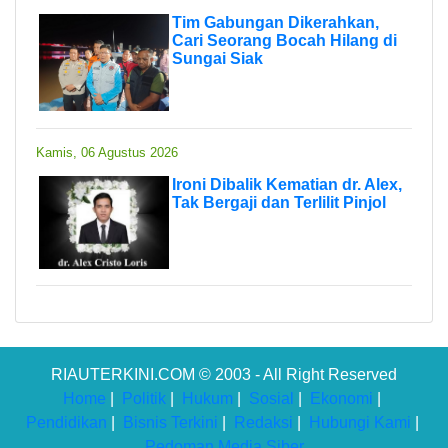
Tim Gabungan Dikerahkan,
Cari Seorang Bocah Hilang di
Sungai Siak
Kamis, 06 Agustus 2026
Ironi Dibalik Kematian dr. Alex,
Tak Bergaji dan Terlilit Pinjol
RIAUTERKINI.COM © 2003 - All Right Reserved
Home
|
Politik
|
Hukum
|
Sosial
|
Ekonomi
|
Pendidikan
|
Bisnis Terkini
|
Redaksi
|
Hubungi Kami
|
Pedoman Media Siber