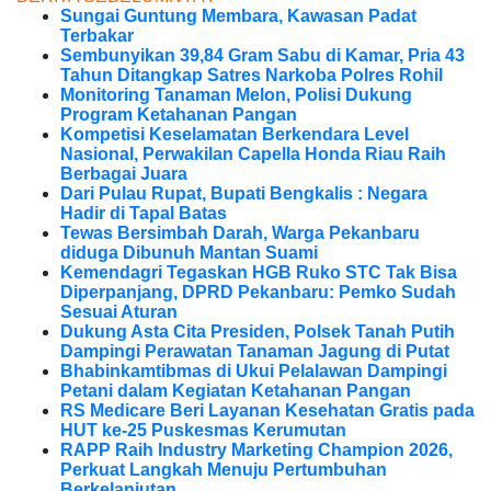
Sungai Guntung Membara, Kawasan Padat
Terbakar
Sembunyikan 39,84 Gram Sabu di Kamar, Pria 43
Tahun Ditangkap Satres Narkoba Polres Rohil
Monitoring Tanaman Melon, Polisi Dukung
Program Ketahanan Pangan
Kompetisi Keselamatan Berkendara Level
Nasional, Perwakilan Capella Honda Riau Raih
Berbagai Juara
Dari Pulau Rupat, Bupati Bengkalis : Negara
Hadir di Tapal Batas
Tewas Bersimbah Darah, Warga Pekanbaru
diduga Dibunuh Mantan Suami
Kemendagri Tegaskan HGB Ruko STC Tak Bisa
Diperpanjang, DPRD Pekanbaru: Pemko Sudah
Sesuai Aturan
Dukung Asta Cita Presiden, Polsek Tanah Putih
Dampingi Perawatan Tanaman Jagung di Putat
Bhabinkamtibmas di Ukui Pelalawan Dampingi
Petani dalam Kegiatan Ketahanan Pangan
RS Medicare Beri Layanan Kesehatan Gratis pada
HUT ke-25 Puskesmas Kerumutan
RAPP Raih Industry Marketing Champion 2026,
Perkuat Langkah Menuju Pertumbuhan
Berkelanjutan