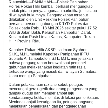
Riauterkini----PANIAHAN----Polsek Panipahan
Polres Rokan Hilir kembali berhasil mengungkap
tindak pidana penyalahgunaan narkotika jenis sabu
di wilayah hukumnya. Pengungkapan tersebut
dilakukan oleh Unit Reskrim Polsek Panipahan
bersama personel gabungan KRYD Polres dan
Polsek pada Rabu, 13 Mei 2026 sekitar pukul 17.52
WIB di Jalan Bakti, Kelurahan Panipahan Darat,
Kecamatan Pasir Limau Kapas, Kabupaten Rokan
Hilir, Provinsi Riau.
Kapolres Rokan Hilir AKBP Isa Imam Syahroni,
S.I.K., M.H., melalui Kapolsek Panipahan IPTU
Subiarto A. Tampubolon, S.H., M.H., menjelaskan
bahwa pengungkapan berawal saat personel
gabungan melaksanakan kegiatan rutin razia
terhadap warga yang masuk dari wilayah Sumatera
Utara menuju Panipahan.
Dalam pelaksanaan razia tersebut, petugas
mencurigai gerak-gerik dua orang pengendara yang
tampak gugup dan memperlambat laju
kendaraannya ketika melintas di lokasi pemeriksaan.
Menindaklanjuti kecurigaan itu, petugas langsung
melakukan pemeriksaan dan penggeledahan