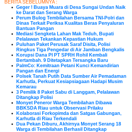
BERITA SEBELUMNYA :
Geger ! Buaya Muara di Desa Sungai Undan Naik
ke Darat dan Serang Warga
Perum Bulog Tembilahan Bersama TNI-Polri dan
Dinas Terkait Periksa Kualitas Beras Penyaluran
Bantuan Pangan
Mediasi Sengketa Lahan Mak Teduh, Bupati
Pelalawan Tekankan Kepastian Hukum
Puluhan Paket Perusak Saraf Disita, Polisi
Ringkus Tiga Pengedar di Air Jamban Bengkalis
Korupsi Dana PI PT SPRH Rohil Kembali
Bertambah. 9 Ditetapkan Tersangka Baru
PalmCo: Kemitraan Petani Kunci Kemandirian
Pangan dan Energi
Polsek Tanah Putih Data Sumber Air Pemadaman
Karhutla, Perkuat Kesiapsiagaan Hadapi Musim
Kemarau
3 Pemilik 8 Paket Sabu di Langgam, Pelalawan
Ditangkap Polisi
Monyet Peneror Warga Tembilahan Dibawa
BBKSDA Riau untuk Observasi Prilaku
Kolaborasi Forkopimda dan Satgas Gabungan,
Karhutla di Riau Terkendali
Dua Pekan Diburu, Akhirnya Monyet Serang 18
Warga di Tembilahan Berhasil Ditangkap