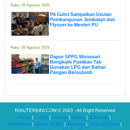
Rabu, 05 Agustus 2026
Plt Gubri Sampaikan Usulan
Pembangunan Jembatan dan
Flyover ke Menteri PU
Rabu, 05 Agustus 2026
Dapur SPPG Wonosari
Bengkalis Pastikan Tak
Gunakan LPG dan Bahan
Pangan Bersubsidi
RIAUTERKINI.COM © 2003 - All Right Reserved
Home
|
Politik
|
Hukum
|
Sosial
|
Ekonomi
|
Pendidikan
|
Bisnis Terkini
|
Redaksi
|
Hubungi Kami
|