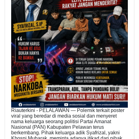
Riauterkini - PELALAWAN — Polemik terkait poster
viral yang beredar di media sosial dan menyeret
nama keluarga seorang politisi Partai Amanat
Nasional (PAN) Kabupaten Pelawan terus
berkembang. Pihak keluarga adik Syafrizal, yakni
Khosni Mubarak, meminta adanya itikad dari pihak