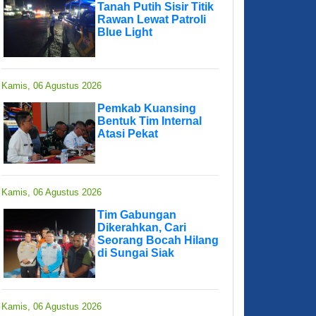
Tanah Putih Sisir Titik
Rawan Lewat Patroli
Blue Light
Kamis, 06 Agustus 2026
Pemkab Kuansing
Bentuk Tim Internal
Atasi Pekat
Kamis, 06 Agustus 2026
Tim Gabungan
Dikerahkan, Cari
Seorang Bocah Hilang
di Sungai Siak
Kamis, 06 Agustus 2026