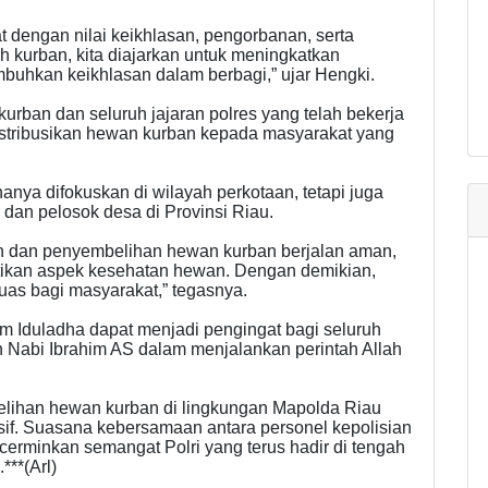
dengan nilai keikhlasan, pengorbanan, serta
h kurban, kita diajarkan untuk meningkatkan
uhkan keikhlasan dalam berbagi,” ujar Hengki.
urban dan seluruh jajaran polres yang telah bekerja
tribusikan hewan kurban kepada masyarakat yang
hanya difokuskan di wilayah perkotaan, tetapi juga
 dan pelosok desa di Provinsi Riau.
an dan penyembelihan hewan kurban berjalan aman,
hatikan aspek kesehatan hewan. Dengan demikian,
uas bagi masyarakat,” tegasnya.
m Iduladha dapat menjadi pengingat bagi seluruh
n Nabi Ibrahim AS dalam menjalankan perintah Allah
elihan hewan kurban di lingkungan Mapolda Riau
usif. Suasana kebersamaan antara personel kepolisian
erminkan semangat Polri yang terus hadir di tengah
***(Arl)