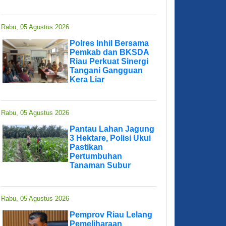
Rabu, 05 Agustus 2026
Polres Inhil Bersama
Pemkab dan BKSDA
Riau Perkuat Sinergi
Tangani Gangguan
Kera Liar
Rabu, 05 Agustus 2026
Pantau Lahan Jagung
3 Hektare, Polisi Ukui
Pastikan
Pertumbuhan
Tanaman Subur
Rabu, 05 Agustus 2026
Pemprov Riau Lelang
Pemeliharaan