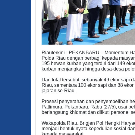
Riauterkini - PEKANBARU – Momentum Hari 
Polda Riau dengan berbagi kepada masyara
195 hewan kurban yang terdiri dari 149 eko
kurban menjangkau hingga desa-desa peloso
Dari total tersebut, sebanyak 49 ekor sapi 
Riau, sementara 100 ekor sapi dan 38 ekor 
jajaran se-Riau.
Prosesi penyerahan dan penyembelihan hew
Pattimura, Pekanbaru, Rabu (27/5), usai p
berlangsung khidmat dan diikuti personel s
Wakapolda Riau, Brigjen Pol Hengki Harya
menjadi bentuk nyata kepedulian sosial da
kepada masyarakat.