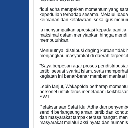
“Idul adha merupakan momentum yang sarat 
kepedulian terhadap sesama. Melalui ibada
keimanan dan ketakwaan, sekaligus menumb
Ia menyampaikan apresiasi kepada panitia k
maksimal dalam menyiapkan hingga mendis
membutuhkan.
Menurutnya, distribusi daging kurban tidak 
menjangkau masyarakat di daerah terpencil
“Saya berpesan agar proses pendistribusi
tertib, sesuai syariat Islam, serta memper
kegiatan ini benar-benar memberi manfaat l
Lebih lanjut, Wakapolda berharap momentu
personel untuk terus meneladani keikhlasa
SWT.
Pelaksanaan Salat Idul Adha dan penyemb
sendiri berlangsung aman, tertib dan kond
dan masyarakat tampak terasa hangat, menc
masyarakat melalui aksi nyata dan humanis.