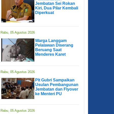
Jembatan Sei Rokan
Kiri, Dua Pilar Kembali
Diperkuat
Rabu, 05 Agustus 2026
Warga Langgam
Pelalawan Diserang
Beruang Saat
Menderes Karet
Rabu, 05 Agustus 2026
Plt Gubri Sampaikan
Usulan Pembangunan
Jembatan dan Flyover
ke Menteri PU
Rabu, 05 Agustus 2026