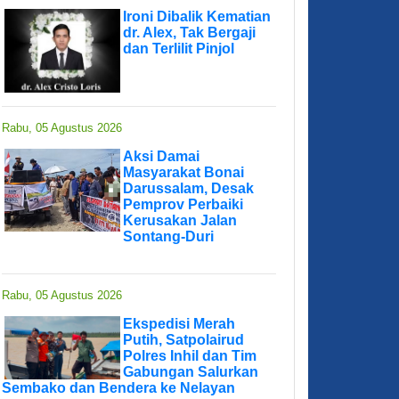
Ironi Dibalik Kematian
dr. Alex, Tak Bergaji
dan Terlilit Pinjol
Rabu, 05 Agustus 2026
Aksi Damai
Masyarakat Bonai
Darussalam, Desak
Pemprov Perbaiki
Kerusakan Jalan
Sontang-Duri
Rabu, 05 Agustus 2026
Ekspedisi Merah
Putih, Satpolairud
Polres Inhil dan Tim
Gabungan Salurkan
Sembako dan Bendera ke Nelayan