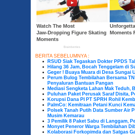
BERITA SEBELUMNYA :
RSUD Siak Tegaskan Dokter PPDS Tak
Hilang 36 Jam, Bocah Tenggelam di S
Geger ! Buaya Muara di Desa Sungai 
Perum Bulog Tembilahan Bersama TNI-P
Penyaluran Bantuan Pangan
Mediasi Sengketa Lahan Mak Teduh, 
Puluhan Paket Perusak Saraf Disita, P
Korupsi Dana PI PT SPRH Rohil Kemba
PalmCo: Kemitraan Petani Kunci Kem
Polsek Tanah Putih Data Sumber Air 
Musim Kemarau
3 Pemilik 8 Paket Sabu di Langgam, Pe
Monyet Peneror Warga Tembilahan Di
Kolaborasi Forkopimda dan Satgas Ga