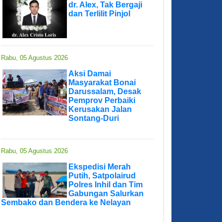
dr. Alex, Tak Bergaji
dan Terlilit Pinjol
Rabu, 05 Agustus 2026
Aksi Damai
Masyarakat Bonai
Darussalam, Desak
Pemprov Perbaiki
Kerusakan Jalan
Sontang-Duri
Rabu, 05 Agustus 2026
Ekspedisi Merah
Putih, Satpolairud
Polres Inhil dan Tim
Gabungan Salurkan
Sembako dan Bendera ke Nelayan