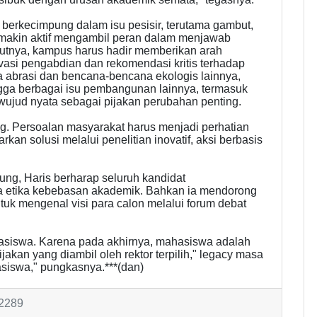
berkecimpung dalam isu pesisir, terutama gambut,
emakin aktif mengambil peran dalam menjawab
rutnya, kampus harus hadir memberikan arah
vasi pengabdian dan rekomendasi kritis terhadap
a abrasi dan bencana-bencana ekologis lainnya,
ingga berbagai isu pembangunan lainnya, termasuk
wujud nyata sebagai pijakan perubahan penting.
g. Persoalan masyarakat harus menjadi perhatian
 solusi melalui penelitian inovatif, aksi berbasis
sung, Haris berharap seluruh kandidat
etika kebebasan akademik. Bahkan ia mendorong
tuk mengenal visi para calon melalui forum debat
asiswa. Karena pada akhirnya, mahasiswa adalah
kan yang diambil oleh rektor terpilih," legacy masa
siswa," pungkasnya.***(dan)
 2289