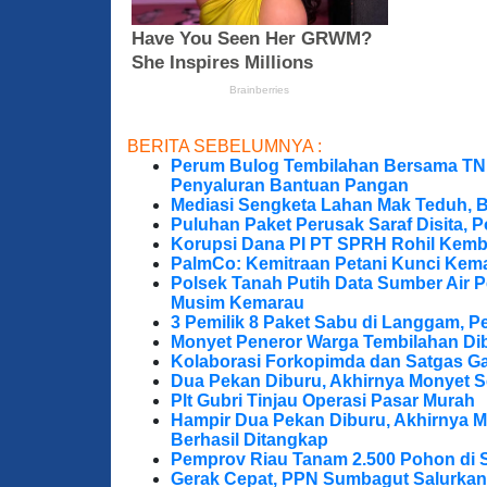
BERITA SEBELUMNYA :
Perum Bulog Tembilahan Bersama TNI-P
Penyaluran Bantuan Pangan
Mediasi Sengketa Lahan Mak Teduh, 
Puluhan Paket Perusak Saraf Disita, P
Korupsi Dana PI PT SPRH Rohil Kemba
PalmCo: Kemitraan Petani Kunci Kem
Polsek Tanah Putih Data Sumber Air 
Musim Kemarau
3 Pemilik 8 Paket Sabu di Langgam, Pe
Monyet Peneror Warga Tembilahan Di
Kolaborasi Forkopimda dan Satgas Ga
Dua Pekan Diburu, Akhirnya Monyet S
Plt Gubri Tinjau Operasi Pasar Murah
Hampir Dua Pekan Diburu, Akhirnya M
Berhasil Ditangkap
Pemprov Riau Tanam 2.500 Pohon di S
Gerak Cepat, PPN Sumbagut Salurkan