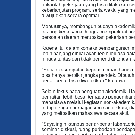
bukanlah pekerjaan yang bisa dilakukan sec
keberlanjutan program, serta waktu yang m
diwujudkan secara optimal.
Menurutnya, membangun budaya akademik ya
jejaring kerja sama, hingga memperkuat po
persoalan daerah merupakan pekerjaan be
Karena itu, dalam konteks pembangunan ins
lebih panjang dinilai akan lebih leluasa 
hingga tuntas dan tidak berhenti di tengah j
"Setiap kesempatan kepemimpinan harus d
bisa hanya berpikir jangka pendek. Dibutu
benar-benar bisa diwujudkan," katanya.
Selain fokus pada penguatan akademik, Ha
perhatian lebih besar terhadap pengembang
mahasiswa melalui kegiatan non-akademik
hidup dengan berbagai seminar, diskusi, di
yang melibatkan mahasiswa secara aktif.
"Saya ingin kampus benar-benar laboratori
seminar, diskusi, ruang perbedaan pendap
sampai kampus terjebak pada rutinitas dan