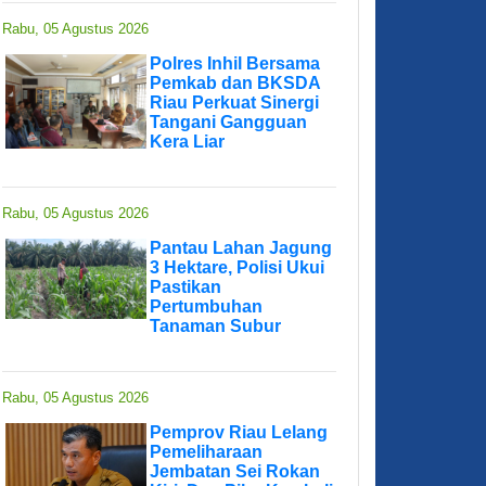
Rabu, 05 Agustus 2026
Polres Inhil Bersama
Pemkab dan BKSDA
Riau Perkuat Sinergi
Tangani Gangguan
Kera Liar
Rabu, 05 Agustus 2026
Pantau Lahan Jagung
3 Hektare, Polisi Ukui
Pastikan
Pertumbuhan
Tanaman Subur
Rabu, 05 Agustus 2026
Pemprov Riau Lelang
Pemeliharaan
Jembatan Sei Rokan