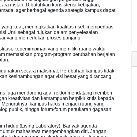
ara instan. Dibutuhkan konsistensi kebijakan,
emadai agar berbagai agenda strategis kampus dapat
ng kuat, meningkatkan kualitas riset, memperluas
sisi Unri sebagai rujukan dalam penyelesaian
sar yang memerlukan proses panjang.
titusi, kepemimpinan yang memiliki ruang waktu
dalam memastikan program-program perubahan berjalan
alan.
igunakan secara maksimal. Perubahan kampus tidak
hkan kesinambungan agar visi besar yang dirancang
ris juga mendorong agar rektor mendatang memberi
an kreativitas dan kemampuan berpikir kritis kepada
. Menurutnya, kampus harus menjadi ruang yang
alog publik, hingga forum-forum pertukaran gagasan
um hidup (Living Laboratory). Banyak agenda
at untuk mahasiswa mengembangkan diri. Jangan
 sibuk dengan urusan akademik semata," tegasnya.