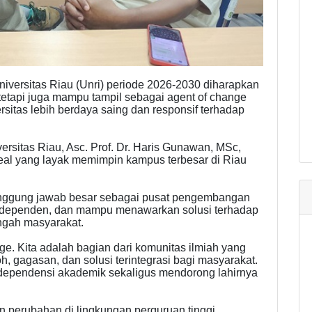
versitas Riau (Unri) periode 2026-2030 diharapkan
tetapi juga mampu tampil sebagai agent of change
itas lebih berdaya saing dan responsif terhadap
rsitas Riau, Asc. Prof. Dr. Haris Gunawan, MSc,
deal yang layak memimpin kampus terbesar di Riau
 tanggung jawab besar sebagai pusat pengembangan
, independen, dan mampu menawarkan solusi terhadap
ngah masyarakat.
e. Kita adalah bagian dari komunitas ilmiah yang
, gagasan, dan solusi terintegrasi bagi masyarakat.
ndependensi akademik sekaligus mendorong lahirnya
 perubahan di lingkungan perguruan tinggi