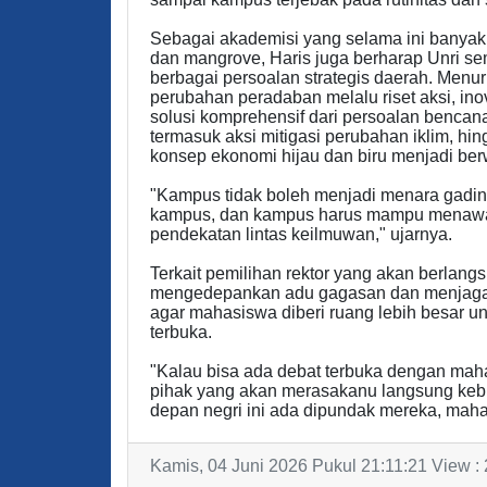
Sebagai akademisi yang selama ini banyak 
dan mangrove, Haris juga berharap Unri s
berbagai persoalan strategis daerah. Menu
perubahan peradaban melalu riset aksi, ino
solusi komprehensif dari persoalan bencan
termasuk aksi mitigasi perubahan iklim, h
konsep ekonomi hijau dan biru menjadi ber
"Kampus tidak boleh menjadi menara gadin
kampus, dan kampus harus mampu menawarkan
pendekatan lintas keilmuwan," ujarnya.
Terkait pemilihan rektor yang akan berlang
mengedepankan adu gagasan dan menjaga 
agar mahasiswa diberi ruang lebih besar un
terbuka.
"Kalau bisa ada debat terbuka dengan mah
pihak yang akan merasakanu langsung kebija
depan negri ini ada dipundak mereka, maha
Kamis, 04 Juni 2026 Pukul 21:11:21 View :