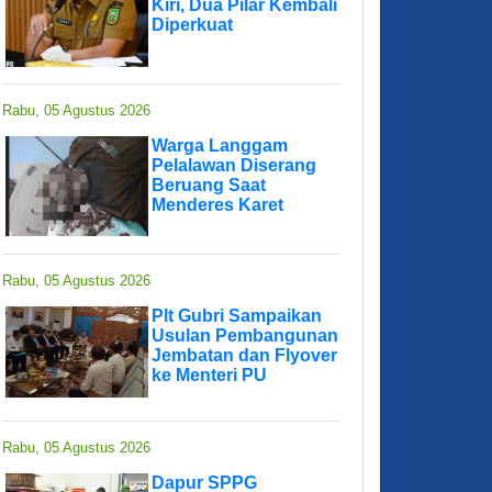
Kiri, Dua Pilar Kembali
Diperkuat
Rabu, 05 Agustus 2026
Warga Langgam
Pelalawan Diserang
Beruang Saat
Menderes Karet
Rabu, 05 Agustus 2026
Plt Gubri Sampaikan
Usulan Pembangunan
Jembatan dan Flyover
ke Menteri PU
Rabu, 05 Agustus 2026
Dapur SPPG