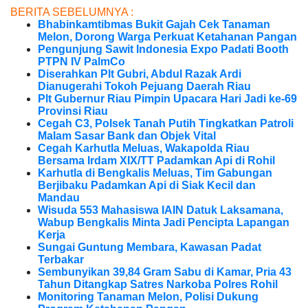
BERITA SEBELUMNYA :
Bhabinkamtibmas Bukit Gajah Cek Tanaman
Melon, Dorong Warga Perkuat Ketahanan Pangan
Pengunjung Sawit Indonesia Expo Padati Booth
PTPN IV PalmCo
Diserahkan Plt Gubri, Abdul Razak Ardi
Dianugerahi Tokoh Pejuang Daerah Riau
Plt Gubernur Riau Pimpin Upacara Hari Jadi ke-69
Provinsi Riau
Cegah C3, Polsek Tanah Putih Tingkatkan Patroli
Malam Sasar Bank dan Objek Vital
Cegah Karhutla Meluas, Wakapolda Riau
Bersama Irdam XIX/TT Padamkan Api di Rohil
Karhutla di Bengkalis Meluas, Tim Gabungan
Berjibaku Padamkan Api di Siak Kecil dan
Mandau
Wisuda 553 Mahasiswa IAIN Datuk Laksamana,
Wabup Bengkalis Minta Jadi Pencipta Lapangan
Kerja
Sungai Guntung Membara, Kawasan Padat
Terbakar
Sembunyikan 39,84 Gram Sabu di Kamar, Pria 43
Tahun Ditangkap Satres Narkoba Polres Rohil
Monitoring Tanaman Melon, Polisi Dukung