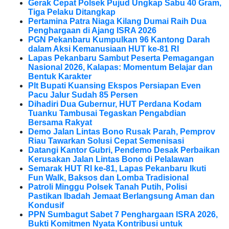
Gerak Cepat Polsek Pujud Ungkap Sabu 40 Gram,
Tiga Pelaku Ditangkap
Pertamina Patra Niaga Kilang Dumai Raih Dua
Penghargaan di Ajang ISRA 2026
PGN Pekanbaru Kumpulkan 96 Kantong Darah
dalam Aksi Kemanusiaan HUT ke-81 RI
Lapas Pekanbaru Sambut Peserta Pemagangan
Nasional 2026, Kalapas: Momentum Belajar dan
Bentuk Karakter
Plt Bupati Kuansing Ekspos Persiapan Even
Pacu Jalur Sudah 85 Persen
Dihadiri Dua Gubernur, HUT Perdana Kodam
Tuanku Tambusai Tegaskan Pengabdian
Bersama Rakyat
Demo Jalan Lintas Bono Rusak Parah, Pemprov
Riau Tawarkan Solusi Cepat Semenisasi
Datangi Kantor Gubri, Pendemo Desak Perbaikan
Kerusakan Jalan Lintas Bono di Pelalawan
Semarak HUT RI ke-81, Lapas Pekanbaru Ikuti
Fun Walk, Baksos dan Lomba Tradisional
Patroli Minggu Polsek Tanah Putih, Polisi
Pastikan Ibadah Jemaat Berlangsung Aman dan
Kondusif
PPN Sumbagut Sabet 7 Penghargaan ISRA 2026,
Bukti Komitmen Nyata Kontribusi untuk