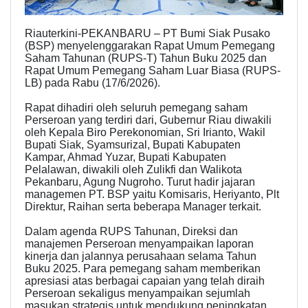
Riauterkini-PEKANBARU – PT Bumi Siak Pusako
(BSP) menyelenggarakan Rapat Umum Pemegang
Saham Tahunan (RUPS-T) Tahun Buku 2025 dan
Rapat Umum Pemegang Saham Luar Biasa (RUPS-
LB) pada Rabu (17/6/2026).
Rapat dihadiri oleh seluruh pemegang saham
Perseroan yang terdiri dari, Gubernur Riau diwakili
oleh Kepala Biro Perekonomian, Sri Irianto, Wakil
Bupati Siak, Syamsurizal, Bupati Kabupaten
Kampar, Ahmad Yuzar, Bupati Kabupaten
Pelalawan, diwakili oleh Zulikfi dan Walikota
Pekanbaru, Agung Nugroho. Turut hadir jajaran
managemen PT. BSP yaitu Komisaris, Heriyanto, Plt
Direktur, Raihan serta beberapa Manager terkait.
Dalam agenda RUPS Tahunan, Direksi dan
manajemen Perseroan menyampaikan laporan
kinerja dan jalannya perusahaan selama Tahun
Buku 2025. Para pemegang saham memberikan
apresiasi atas berbagai capaian yang telah diraih
Perseroan sekaligus menyampaikan sejumlah
masukan strategis untuk mendukung peningkatan