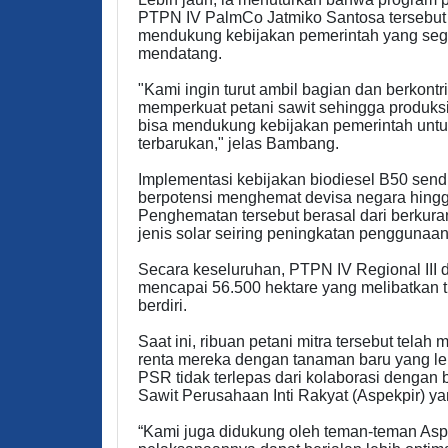
PTPN IV PalmCo Jatmiko Santosa tersebut 
mendukung kebijakan pemerintah yang seg
mendatang.
"Kami ingin turut ambil bagian dan berkon
memperkuat petani sawit sehingga produksi
bisa mendukung kebijakan pemerintah untu
terbarukan," jelas Bambang.
Implementasi kebijakan biodiesel B50 sendi
berpotensi menghemat devisa negara hingga
Penghematan tersebut berasal dari berkur
jenis solar seiring peningkatan penggunaan
Secara keseluruhan, PTPN IV Regional III 
mencapai 56.500 hektare yang melibatkan t
berdiri.
Saat ini, ribuan petani mitra tersebut tel
renta mereka dengan tanaman baru yang leb
PSR tidak terlepas dari kolaborasi dengan 
Sawit Perusahaan Inti Rakyat (Aspekpir) ya
“Kami juga didukung oleh teman-teman Asp