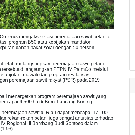
 terus mengakselerasi peremajaan sawit petani di
asi program B50 atau kebijakan mandatori
mpuran bahan bakar solar dengan 50 persen
at telah melangsungkan peremajaan sawit petani
n tersebut dilangsungkan PTPN IV PalmCo melalui
lanjutan, diawali dari program revitalisasi
gan peremajaan sawit rakyat (PSR) pada 2019
mbali menargetkan program peremajaan sawit yang
mencapai 4.500 ha di Bumi Lancang Kuning.
am peremajaan sawit di Riau dapat mencapai 17.100
dan rekan-rekan petani juga sangat antusias terhadap
IV Regional III Bambang Budi Santoso dalam
(19/6).