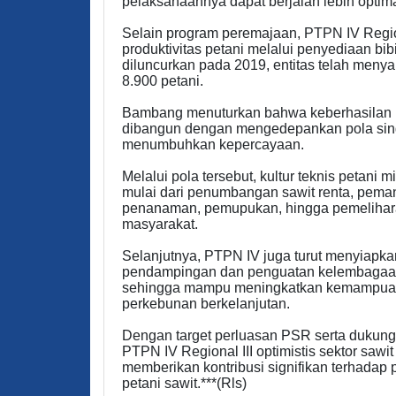
pelaksanaannya dapat berjalan lebih optimal
Selain program peremajaan, PTPN IV Region
produktivitas petani melalui penyediaan bibi
diluncurkan pada 2019, entitas telah menyal
8.900 petani.
Bambang menuturkan bahwa keberhasilan k
dibangun dengan mengedepankan pola sing
menumbuhkan kepercayaan.
Melalui pola tersebut, kultur teknis petani 
mulai dari penumbangan sawit renta, pemanfa
penanaman, pemupukan, hingga pemeliharaa
masyarakat.
Selanjutnya, PTPN IV juga turut menyiapkan 
pendampingan dan penguatan kelembagaan k
sehingga mampu meningkatkan kemampuan
perkebunan berkelanjutan.
Dengan target perluasan PSR serta dukunga
PTPN IV Regional III optimistis sektor sawi
memberikan kontribusi signifikan terhadap
petani sawit.***(Rls)