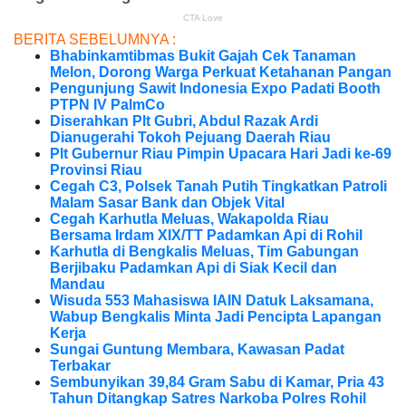
BERITA SEBELUMNYA :
Bhabinkamtibmas Bukit Gajah Cek Tanaman
Melon, Dorong Warga Perkuat Ketahanan Pangan
Pengunjung Sawit Indonesia Expo Padati Booth
PTPN IV PalmCo
Diserahkan Plt Gubri, Abdul Razak Ardi
Dianugerahi Tokoh Pejuang Daerah Riau
Plt Gubernur Riau Pimpin Upacara Hari Jadi ke-69
Provinsi Riau
Cegah C3, Polsek Tanah Putih Tingkatkan Patroli
Malam Sasar Bank dan Objek Vital
Cegah Karhutla Meluas, Wakapolda Riau
Bersama Irdam XIX/TT Padamkan Api di Rohil
Karhutla di Bengkalis Meluas, Tim Gabungan
Berjibaku Padamkan Api di Siak Kecil dan
Mandau
Wisuda 553 Mahasiswa IAIN Datuk Laksamana,
Wabup Bengkalis Minta Jadi Pencipta Lapangan
Kerja
Sungai Guntung Membara, Kawasan Padat
Terbakar
Sembunyikan 39,84 Gram Sabu di Kamar, Pria 43
Tahun Ditangkap Satres Narkoba Polres Rohil