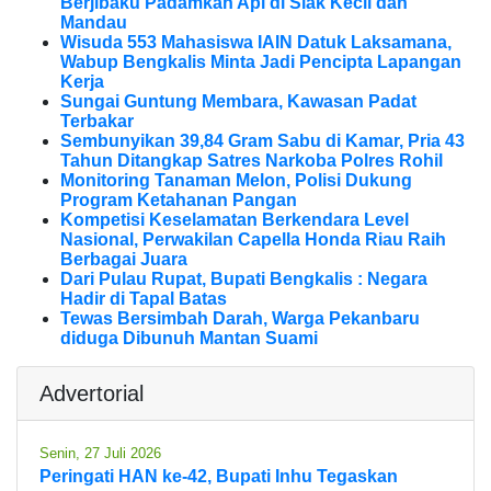
Berjibaku Padamkan Api di Siak Kecil dan
Mandau
Wisuda 553 Mahasiswa IAIN Datuk Laksamana,
Wabup Bengkalis Minta Jadi Pencipta Lapangan
Kerja
Sungai Guntung Membara, Kawasan Padat
Terbakar
Sembunyikan 39,84 Gram Sabu di Kamar, Pria 43
Tahun Ditangkap Satres Narkoba Polres Rohil
Monitoring Tanaman Melon, Polisi Dukung
Program Ketahanan Pangan
Kompetisi Keselamatan Berkendara Level
Nasional, Perwakilan Capella Honda Riau Raih
Berbagai Juara
Dari Pulau Rupat, Bupati Bengkalis : Negara
Hadir di Tapal Batas
Tewas Bersimbah Darah, Warga Pekanbaru
diduga Dibunuh Mantan Suami
Advertorial
Senin, 27 Juli 2026
Peringati HAN ke-42, Bupati Inhu Tegaskan