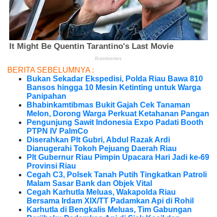
BERITA SEBELUMNYA :
Bukan Sekadar Ekspedisi, Polda Riau Bawa 810
Bansos hingga 10 Mesin Ketinting untuk Warga
Panipahan
Bhabinkamtibmas Bukit Gajah Cek Tanaman
Melon, Dorong Warga Perkuat Ketahanan Pangan
Pengunjung Sawit Indonesia Expo Padati Booth
PTPN IV PalmCo
Diserahkan Plt Gubri, Abdul Razak Ardi
Dianugerahi Tokoh Pejuang Daerah Riau
Plt Gubernur Riau Pimpin Upacara Hari Jadi ke-69
Provinsi Riau
Cegah C3, Polsek Tanah Putih Tingkatkan Patroli
Malam Sasar Bank dan Objek Vital
Cegah Karhutla Meluas, Wakapolda Riau
Bersama Irdam XIX/TT Padamkan Api di Rohil
Karhutla di Bengkalis Meluas, Tim Gabungan