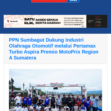
PPN Sumbagut Dukung Industri
Olahraga Otomotif melalui Pertamax
Turbo Aspira Premio MotoPrix Region
A Sumatera