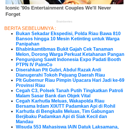
BERITA SEBELUMNYA :
Bukan Sekadar Ekspedisi, Polda Riau Bawa 810
Bansos hingga 10 Mesin Ketinting untuk Warga
Panipahan
Bhabinkamtibmas Bukit Gajah Cek Tanaman
Melon, Dorong Warga Perkuat Ketahanan Pangan
Pengunjung Sawit Indonesia Expo Padati Booth
PTPN IV PalmCo
Diserahkan Plt Gubri, Abdul Razak Ardi
Dianugerahi Tokoh Pejuang Daerah Riau
Plt Gubernur Riau Pimpin Upacara Hari Jadi ke-69
Provinsi Riau
Cegah C3, Polsek Tanah Putih Tingkatkan Patroli
Malam Sasar Bank dan Objek Vital
Cegah Karhutla Meluas, Wakapolda Riau
Bersama Irdam XIX/TT Padamkan Api di Rohil
Karhutla di Bengkalis Meluas, Tim Gabungan
Berjibaku Padamkan Api di Siak Kecil dan
Mandau
Wisuda 553 Mahasiswa IAIN Datuk Laksamana,