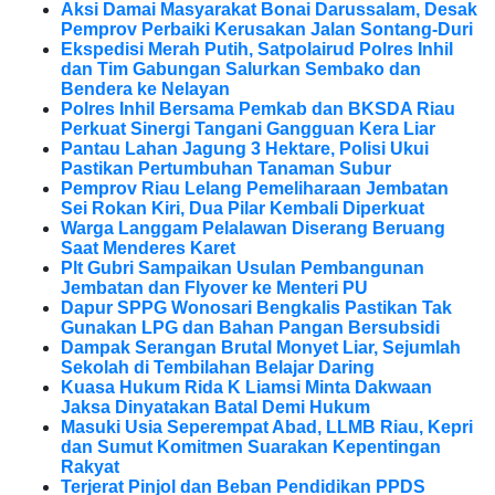
Aksi Damai Masyarakat Bonai Darussalam, Desak
Pemprov Perbaiki Kerusakan Jalan Sontang-Duri
Ekspedisi Merah Putih, Satpolairud Polres Inhil
dan Tim Gabungan Salurkan Sembako dan
Bendera ke Nelayan
Polres Inhil Bersama Pemkab dan BKSDA Riau
Perkuat Sinergi Tangani Gangguan Kera Liar
Pantau Lahan Jagung 3 Hektare, Polisi Ukui
Pastikan Pertumbuhan Tanaman Subur
Pemprov Riau Lelang Pemeliharaan Jembatan
Sei Rokan Kiri, Dua Pilar Kembali Diperkuat
Warga Langgam Pelalawan Diserang Beruang
Saat Menderes Karet
Plt Gubri Sampaikan Usulan Pembangunan
Jembatan dan Flyover ke Menteri PU
Dapur SPPG Wonosari Bengkalis Pastikan Tak
Gunakan LPG dan Bahan Pangan Bersubsidi
Dampak Serangan Brutal Monyet Liar, Sejumlah
Sekolah di Tembilahan Belajar Daring
Kuasa Hukum Rida K Liamsi Minta Dakwaan
Jaksa Dinyatakan Batal Demi Hukum
Masuki Usia Seperempat Abad, LLMB Riau, Kepri
dan Sumut Komitmen Suarakan Kepentingan
Rakyat
Terjerat Pinjol dan Beban Pendidikan PPDS