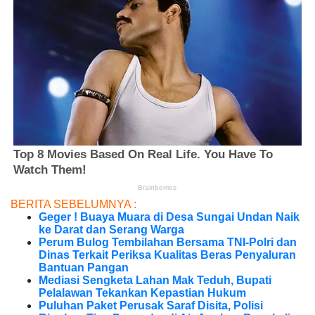
BERITA SEBELUMNYA :
Geger ! Buaya Muara di Desa Sungai Undan Naik
ke Darat dan Serang Warga
Perum Bulog Tembilahan Bersama TNI-Polri dan
Dinas Terkait Periksa Kualitas Beras Penyaluran
Bantuan Pangan
Mediasi Sengketa Lahan Mak Teduh, Bupati
Pelalawan Tekankan Kepastian Hukum
Puluhan Paket Perusak Saraf Disita, Polisi