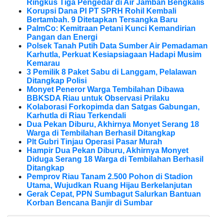
Ringkus Tiga Pengedar di Air Jamban Bengkalis
Korupsi Dana PI PT SPRH Rohil Kembali
Bertambah. 9 Ditetapkan Tersangka Baru
PalmCo: Kemitraan Petani Kunci Kemandirian
Pangan dan Energi
Polsek Tanah Putih Data Sumber Air Pemadaman
Karhutla, Perkuat Kesiapsiagaan Hadapi Musim
Kemarau
3 Pemilik 8 Paket Sabu di Langgam, Pelalawan
Ditangkap Polisi
Monyet Peneror Warga Tembilahan Dibawa
BBKSDA Riau untuk Observasi Prilaku
Kolaborasi Forkopimda dan Satgas Gabungan,
Karhutla di Riau Terkendali
Dua Pekan Diburu, Akhirnya Monyet Serang 18
Warga di Tembilahan Berhasil Ditangkap
Plt Gubri Tinjau Operasi Pasar Murah
Hampir Dua Pekan Diburu, Akhirnya Monyet
Diduga Serang 18 Warga di Tembilahan Berhasil
Ditangkap
Pemprov Riau Tanam 2.500 Pohon di Stadion
Utama, Wujudkan Ruang Hijau Berkelanjutan
Gerak Cepat, PPN Sumbagut Salurkan Bantuan
Korban Bencana Banjir di Sumbar