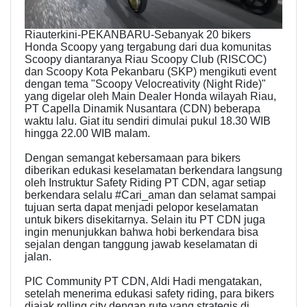
Riauterkini-PEKANBARU-Sebanyak 20 bikers
Honda Scoopy yang tergabung dari dua komunitas
Scoopy diantaranya Riau Scoopy Club (RISCOC)
dan Scoopy Kota Pekanbaru (SKP) mengikuti event
dengan tema "Scoopy Velocreativity (Night Ride)"
yang digelar oleh Main Dealer Honda wilayah Riau,
PT Capella Dinamik Nusantara (CDN) beberapa
waktu lalu. Giat itu sendiri dimulai pukul 18.30 WIB
hingga 22.00 WIB malam.
Dengan semangat kebersamaan para bikers
diberikan edukasi keselamatan berkendara langsung
oleh Instruktur Safety Riding PT CDN, agar setiap
berkendara selalu #Cari_aman dan selamat sampai
tujuan serta dapat menjadi pelopor keselamatan
untuk bikers disekitarnya. Selain itu PT CDN juga
ingin menunjukkan bahwa hobi berkendara bisa
sejalan dengan tanggung jawab keselamatan di
jalan.
PIC Community PT CDN, Aldi Hadi mengatakan,
setelah menerima edukasi safety riding, para bikers
diajak rolling city dengan rute yang strategis di