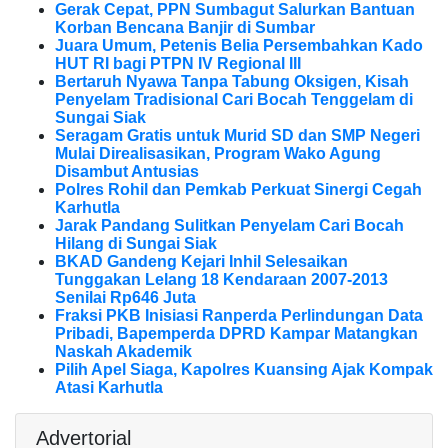
Gerak Cepat, PPN Sumbagut Salurkan Bantuan
Korban Bencana Banjir di Sumbar
Juara Umum, Petenis Belia Persembahkan Kado
HUT RI bagi PTPN IV Regional III
Bertaruh Nyawa Tanpa Tabung Oksigen, Kisah
Penyelam Tradisional Cari Bocah Tenggelam di
Sungai Siak
Seragam Gratis untuk Murid SD dan SMP Negeri
Mulai Direalisasikan, Program Wako Agung
Disambut Antusias
Polres Rohil dan Pemkab Perkuat Sinergi Cegah
Karhutla
Jarak Pandang Sulitkan Penyelam Cari Bocah
Hilang di Sungai Siak
BKAD Gandeng Kejari Inhil Selesaikan
Tunggakan Lelang 18 Kendaraan 2007-2013
Senilai Rp646 Juta
Fraksi PKB Inisiasi Ranperda Perlindungan Data
Pribadi, Bapemperda DPRD Kampar Matangkan
Naskah Akademik
Pilih Apel Siaga, Kapolres Kuansing Ajak Kompak
Atasi Karhutla
Advertorial