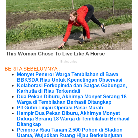
BERITA SEBELUMNYA :
Monyet Peneror Warga Tembilahan di Bawa
BBKSDA Riau Untuk Kpenetingan Observasi
Kolaborasi Forkopimda dan Satgas Gabungan,
Karhutla di Riau Terkendali
Dua Pekan Diburu, Akhirnya Monyet Serang 18
Warga di Tembilahan Berhasil Ditangkap
Plt Gubri Tinjau Operasi Pasar Murah
Hampir Dua Pekan Diburu, Akhirnya Monyet
Diduga Serang 18 Warga di Tembilahan Berhasil
Ditangkap
Pemprov Riau Tanam 2.500 Pohon di Stadion
Utama, Wujudkan Ruang Hijau Berkelanjutan