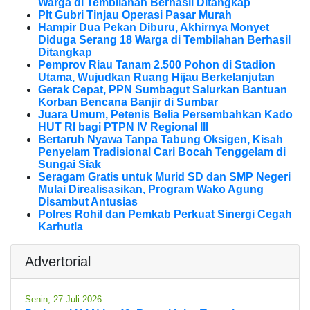
Warga di Tembilahan Berhasil Ditangkap
Plt Gubri Tinjau Operasi Pasar Murah
Hampir Dua Pekan Diburu, Akhirnya Monyet
Diduga Serang 18 Warga di Tembilahan Berhasil
Ditangkap
Pemprov Riau Tanam 2.500 Pohon di Stadion
Utama, Wujudkan Ruang Hijau Berkelanjutan
Gerak Cepat, PPN Sumbagut Salurkan Bantuan
Korban Bencana Banjir di Sumbar
Juara Umum, Petenis Belia Persembahkan Kado
HUT RI bagi PTPN IV Regional III
Bertaruh Nyawa Tanpa Tabung Oksigen, Kisah
Penyelam Tradisional Cari Bocah Tenggelam di
Sungai Siak
Seragam Gratis untuk Murid SD dan SMP Negeri
Mulai Direalisasikan, Program Wako Agung
Disambut Antusias
Polres Rohil dan Pemkab Perkuat Sinergi Cegah
Karhutla
Advertorial
Senin, 27 Juli 2026