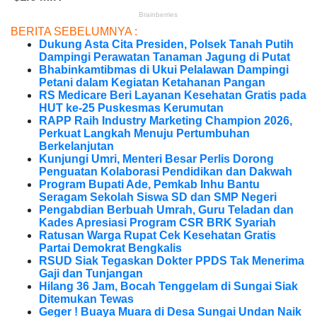
BERITA SEBELUMNYA :
Dukung Asta Cita Presiden, Polsek Tanah Putih
Dampingi Perawatan Tanaman Jagung di Putat
Bhabinkamtibmas di Ukui Pelalawan Dampingi
Petani dalam Kegiatan Ketahanan Pangan
RS Medicare Beri Layanan Kesehatan Gratis pada
HUT ke-25 Puskesmas Kerumutan
RAPP Raih Industry Marketing Champion 2026,
Perkuat Langkah Menuju Pertumbuhan
Berkelanjutan
Kunjungi Umri, Menteri Besar Perlis Dorong
Penguatan Kolaborasi Pendidikan dan Dakwah
Program Bupati Ade, Pemkab Inhu Bantu
Seragam Sekolah Siswa SD dan SMP Negeri
Pengabdian Berbuah Umrah, Guru Teladan dan
Kades Apresiasi Program CSR BRK Syariah
Ratusan Warga Rupat Cek Kesehatan Gratis
Partai Demokrat Bengkalis
RSUD Siak Tegaskan Dokter PPDS Tak Menerima
Gaji dan Tunjangan
Hilang 36 Jam, Bocah Tenggelam di Sungai Siak
Ditemukan Tewas
Geger ! Buaya Muara di Desa Sungai Undan Naik