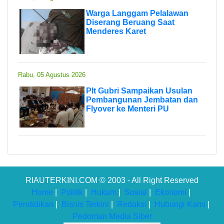
Warga Langgam Pelalawan
Diserang Beruang Saat
Menderes Karet
Rabu, 05 Agustus 2026
Plt Gubri Sampaikan Usulan
Pembangunan Jembatan dan
Flyover ke Menteri PU
RIAUTERKINI.COM © 2003 - All Right Reserved
Home
|
Politik
|
Hukum
|
Sosial
|
Ekonomi
|
Pendidikan
|
Bisnis Terkini
|
Redaksi
|
Hubungi Kami
|
Pedoman Media Siber