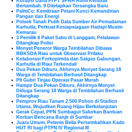
Korupsi Dana PI PT SPRH Rohil Kembali
Bertambah. 9 Ditetapkan Tersangka Baru
PalmCo: Kemitraan Petani Kunci Kemandirian
Pangan dan Energi
Polsek Tanah Putih Data Sumber Air Pemadaman
Karhutla, Perkuat Kesiapsiagaan Hadapi Musim
Kemarau
3 Pemilik 8 Paket Sabu di Langgam, Pelalawan
Ditangkap Polisi
Monyet Peneror Warga Tembilahan Dibawa
BBKSDA Riau untuk Observasi Prilaku
Kolaborasi Forkopimda dan Satgas Gabungan,
Karhutla di Riau Terkendali
Dua Pekan Diburu, Akhirnya Monyet Serang 18
Warga di Tembilahan Berhasil Ditangkap
Plt Gubri Tinjau Operasi Pasar Murah
Hampir Dua Pekan Diburu, Akhirnya Monyet
Diduga Serang 18 Warga di Tembilahan Berhasil
Ditangkap
Pemprov Riau Tanam 2.500 Pohon di Stadion
Utama, Wujudkan Ruang Hijau Berkelanjutan
Gerak Cepat, PPN Sumbagut Salurkan Bantuan
Korban Bencana Banjir di Sumbar
Juara Umum, Petenis Belia Persembahkan Kado
HUT RI bagi PTPN IV Regional III