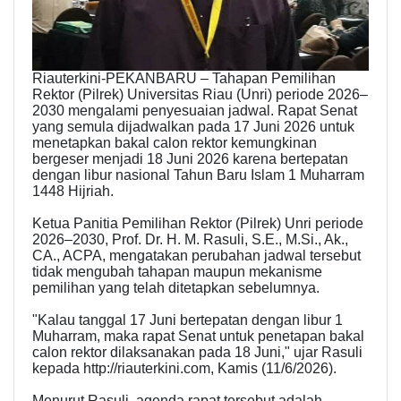
Riauterkini-PEKANBARU – Tahapan Pemilihan
Rektor (Pilrek) Universitas Riau (Unri) periode 2026–
2030 mengalami penyesuaian jadwal. Rapat Senat
yang semula dijadwalkan pada 17 Juni 2026 untuk
menetapkan bakal calon rektor kemungkinan
bergeser menjadi 18 Juni 2026 karena bertepatan
dengan libur nasional Tahun Baru Islam 1 Muharram
1448 Hijriah.
Ketua Panitia Pemilihan Rektor (Pilrek) Unri periode
2026–2030, Prof. Dr. H. M. Rasuli, S.E., M.Si., Ak.,
CA., ACPA, mengatakan perubahan jadwal tersebut
tidak mengubah tahapan maupun mekanisme
pemilihan yang telah ditetapkan sebelumnya.
"Kalau tanggal 17 Juni bertepatan dengan libur 1
Muharram, maka rapat Senat untuk penetapan bakal
calon rektor dilaksanakan pada 18 Juni," ujar Rasuli
kepada http://riauterkini.com, Kamis (11/6/2026).
Menurut Rasuli, agenda rapat tersebut adalah