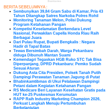
BERITA SEBELUMNYA :
Sembunyikan 39,84 Gram Sabu di Kamar, Pria 43
Tahun Ditangkap Satres Narkoba Polres Rohil
Monitoring Tanaman Melon, Polisi Dukung
Program Ketahanan Pangan
Kompetisi Keselamatan Berkendara Level
Nasional, Perwakilan Capella Honda Riau Raih
Berbagai Juara
Dari Pulau Rupat, Bupati Bengkalis : Negara
Hadir di Tapal Batas
Tewas Bersimbah Darah, Warga Pekanbaru
diduga Dibunuh Mantan Suami
Kemendagri Tegaskan HGB Ruko STC Tak Bisa
Diperpanjang, DPRD Pekanbaru: Pemko Sudah
Sesuai Aturan
Dukung Asta Cita Presiden, Polsek Tanah Putih
Dampingi Perawatan Tanaman Jagung di Putat
Bhabinkamtibmas di Ukui Pelalawan Dampingi
Petani dalam Kegiatan Ketahanan Pangan
RS Medicare Beri Layanan Kesehatan Gratis pada
HUT ke-25 Puskesmas Kerumutan
RAPP Raih Industry Marketing Champion 2026,
Perkuat Langkah Menuju Pertumbuhan
Berkelanjutan