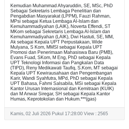
Kemudian Muhammad Ahyaruddin, SE, MSc, PhD
Sebagai Sekretaris Lembaga Penelitian dan
Pengabdian Masyarakat (LPPM), Fauzi Rahman,
MPsi sebagai Ketua Lembaga Al-Islam dan
Kemuhammadiyahan (LAIK), Noverta Effendi, ST
MKom sebagai Sekretaris Lembaga Al-Islam dan
Kemuhammadiyahan (LAIK), Dwi Hastuti, SE, MM,
Ak sebagai Kepala UPT Perpustakaan, Wide
Mulyana, S Kom, MMSI sebagai Kepala UPT
Promosi dan Penerimaan Mahasiswa Baru (PMB),
Evans Fuad, SKom, M Eng, PhD sebagai Kepala
UPT Teknologi Informasi dan Pangkalan Data
(TIPD), Reny Medikawati Taufiq, S.Kom, MT sebagai
Kepala UPT Kewirausahaan dan Pengembangan
Karir, Wandi Syahfutra, MPd, PhD sebagai Kepala
UPT Bahasa, Fahmi Salsabila, MSi sebagai Kepala
Kantor Urusan Internasional dan Kemitraan (KUIK)
dan M Anwar Siregar, SH sebagai Kepala Kantor
Humas, Keprotokolan dan Hukum.***(gas)
Kamis, 02 Juli 2026 Pukul 17:28:00 View : 2565