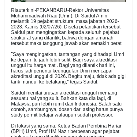
Riauterkini-PEKANBARU-Rektor Universitas
Muhammadiyah Riau (Umri), Dr Saidul Amin
melantik 19 pejabat struktural masa jabatan 2026-
2028, Kamis (02/07/26). Disela pelantikan tersebut
Saidul pun mengingatkan kepada seluruh pejabat
struktural yang dilantik, bahwa dengan amanah
tersebut maka tanggung jawab akan semakin berat.
"Saya mengingatkan, tantangan yang dihadapi Umri
ke depan itu jauh lebih sulit. Bagi saya akreditasi
unggul itu harga mati. Bagi yang dilantik hari ini,
harus jadi penentu keunggulan Umri mencapai
akreditasi unggul di 2026. Begitu maju, tidak ada gigi
tarik mundur ke belakang," tegas Saidul.
Saidul menilai urusan akreditasi unggul memang
sesuatu hal yang sulit. Bahkan kata dia lagi, di
Malaysia pun lebih rumit dari Indonesia. Salah satu
contoh, sambungnya, dosen dari asing harus punya
study permit belajar walaupun sudah professor.
Di lokasi yang sama, Ketua Badan Pembina Harian
(BPH) Umri, Prof HM Nazir berpesan agar pejabat
struktural yang dilantik menerapkan prinsip