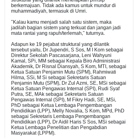
berkemajuan. Tidak ada kamus untuk mundur di
muhammadiyah, termasuk di Umri.
"Kalau kamu menjadi salah satu sistem, maka
jadilah bagian sistem yang terkuat dan jangan jadi
mata rantai yang rapuh/terlemah," tuturnya.
Adapun ke 19 pejabat struktural yang dilantik
tersebut yaitu, Dr Jupendri, S Sos, M I Kom sebagai
Direktur Sekolah Pascasarjana, Leni Wahyuni
Kamal, SPi, MM sebagai Kepala Biro Administrasi
Akademik, Dr Risnal Diansyah, S Kom, MTI, sebagai
Ketua Satuan Penjamin Mutu (SPM), Rahmiwati
Hilma, SSi, M Si sebagai Sekretaris Satuan
Penjamin Mutu (SPM), Dr Zul Azmi, SE, MSi sebagai
Ketua Satuan Pengawas Internal (SPI), Rudi Syaf
Putra, SE, MAk sebagai Sekretaris Satuan
Pengawas Internal (SPI), M Fikry Hadi, SE, MSi,
PhD sebagai Ketua Lembaga Pengembangan
Pendidikan (LPP), Melly Novalia, S Kom, MPd, PhD
sebagai Sekretaris Lembaga Pengembangan
Pendidikan (LPP), Dr Aidil Haris S Sos, MSi sebagai
Ketua Lembaga Penelitian dan Pengabdian
Masyarakat (LPPM).