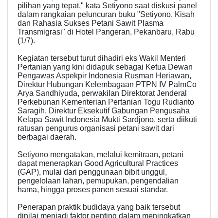
pilihan yang tepat," kata Setiyono saat diskusi panel
dalam rangkaian peluncuran buku "Setiyono, Kisah
dan Rahasia Sukses Petani Sawit Plasma
Transmigrasi" di Hotel Pangeran, Pekanbaru, Rabu
(1/7).
Kegiatan tersebut turut dihadiri eks Wakil Menteri
Pertanian yang kini didapuk sebagai Ketua Dewan
Pengawas Aspekpir Indonesia Rusman Heriawan,
Direktur Hubungan Kelembagaan PTPN IV PalmCo
Arya Sandhiyuda, perwakilan Direktorat Jenderal
Perkebunan Kementerian Pertanian Togu Rudianto
Saragih, Direktur Eksekutif Gabungan Pengusaha
Kelapa Sawit Indonesia Mukti Sardjono, serta diikuti
ratusan pengurus organisasi petani sawit dari
berbagai daerah.
Setiyono mengatakan, melalui kemitraan, petani
dapat menerapkan Good Agricultural Practices
(GAP), mulai dari penggunaan bibit unggul,
pengelolaan lahan, pemupukan, pengendalian
hama, hingga proses panen sesuai standar.
Penerapan praktik budidaya yang baik tersebut
dinilai menjadi faktor penting dalam meningkatkan