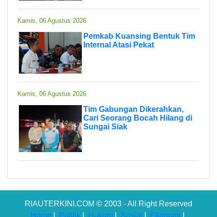
Kamis, 06 Agustus 2026
Pemkab Kuansing Bentuk Tim
Internal Atasi Pekat
Kamis, 06 Agustus 2026
Tim Gabungan Dikerahkan,
Cari Seorang Bocah Hilang di
Sungai Siak
RIAUTERKINI.COM © 2003 - All Right Reserved
Home
|
Politik
|
Hukum
|
Sosial
|
Ekonomi
|