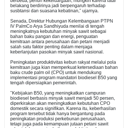
berbeda, penuh kekeluargaan, mungkin karena latar
belakang berdirinya jadi berpengaruh terhadap
susbtansi dan suasana kebatinan," ujarnya.
Senada, Direktur Hubungan Kelembangaan PTPN
IV PalmCo Arya Sandhiyuda menilai di tengah
meningkatnya kebutuhan minyak sawit sebagai
bahan baku pangan dan energi, penguatan
kemitraan antara perusahaan dan petani menjadi
salah satu faktor penting dalam menjaga
keberlanjutan pasokan minyak sawit nasional.
Peningkatan produktivitas kebun rakyat melalui pola
kemitraan juga kian memperkuat ketersediaan bahan
baku crude palm oil (CPO) untuk mendukung
implementasi program mandatori biodiesel B50 yang
tengah dipersiapkan pemerintah.
"Kebijakan B50, yang meningkatkan campuran
biodiesel berbasis minyak sawit menjadi 50 persen,
diperkirakan akan meningkatkan kebutuhan CPO
domestik secara signifikan. Karena itu, keberhasilan
program tersebut tidak hanya bergantung pada
peningkatan produksi perkebunan perusahaan,
tetapi juga pada kemampuan jutaan petani sawit