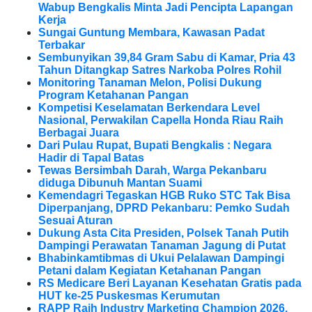
Wabup Bengkalis Minta Jadi Pencipta Lapangan
Kerja
Sungai Guntung Membara, Kawasan Padat
Terbakar
Sembunyikan 39,84 Gram Sabu di Kamar, Pria 43
Tahun Ditangkap Satres Narkoba Polres Rohil
Monitoring Tanaman Melon, Polisi Dukung
Program Ketahanan Pangan
Kompetisi Keselamatan Berkendara Level
Nasional, Perwakilan Capella Honda Riau Raih
Berbagai Juara
Dari Pulau Rupat, Bupati Bengkalis : Negara
Hadir di Tapal Batas
Tewas Bersimbah Darah, Warga Pekanbaru
diduga Dibunuh Mantan Suami
Kemendagri Tegaskan HGB Ruko STC Tak Bisa
Diperpanjang, DPRD Pekanbaru: Pemko Sudah
Sesuai Aturan
Dukung Asta Cita Presiden, Polsek Tanah Putih
Dampingi Perawatan Tanaman Jagung di Putat
Bhabinkamtibmas di Ukui Pelalawan Dampingi
Petani dalam Kegiatan Ketahanan Pangan
RS Medicare Beri Layanan Kesehatan Gratis pada
HUT ke-25 Puskesmas Kerumutan
RAPP Raih Industry Marketing Champion 2026,