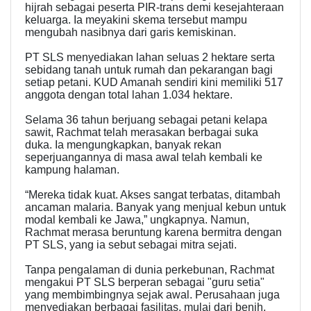
hijrah sebagai peserta PIR-trans demi kesejahteraan
keluarga. Ia meyakini skema tersebut mampu
mengubah nasibnya dari garis kemiskinan.
PT SLS menyediakan lahan seluas 2 hektare serta
sebidang tanah untuk rumah dan pekarangan bagi
setiap petani. KUD Amanah sendiri kini memiliki 517
anggota dengan total lahan 1.034 hektare.
Selama 36 tahun berjuang sebagai petani kelapa
sawit, Rachmat telah merasakan berbagai suka
duka. Ia mengungkapkan, banyak rekan
seperjuangannya di masa awal telah kembali ke
kampung halaman.
“Mereka tidak kuat. Akses sangat terbatas, ditambah
ancaman malaria. Banyak yang menjual kebun untuk
modal kembali ke Jawa,” ungkapnya. Namun,
Rachmat merasa beruntung karena bermitra dengan
PT SLS, yang ia sebut sebagai mitra sejati.
Tanpa pengalaman di dunia perkebunan, Rachmat
mengakui PT SLS berperan sebagai "guru setia"
yang membimbingnya sejak awal. Perusahaan juga
menyediakan berbagai fasilitas, mulai dari benih,