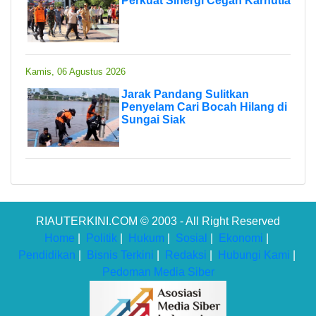
Perkuat Sinergi Cegah Karhutla
Kamis, 06 Agustus 2026
Jarak Pandang Sulitkan
Penyelam Cari Bocah Hilang di
Sungai Siak
RIAUTERKINI.COM © 2003 - All Right Reserved
Home
|
Politik
|
Hukum
|
Sosial
|
Ekonomi
|
Pendidikan
|
Bisnis Terkini
|
Redaksi
|
Hubungi Kami
|
Pedoman Media Siber