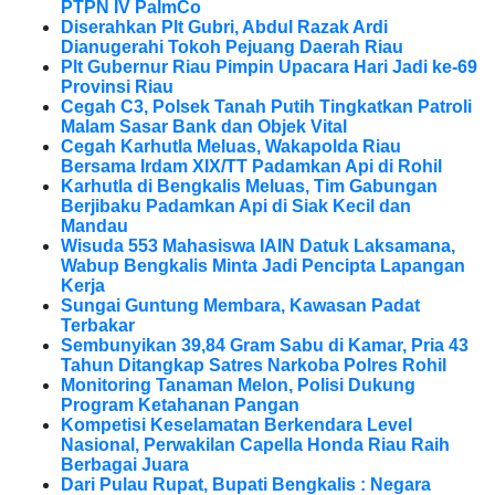
PTPN IV PalmCo
Diserahkan Plt Gubri, Abdul Razak Ardi
Dianugerahi Tokoh Pejuang Daerah Riau
Plt Gubernur Riau Pimpin Upacara Hari Jadi ke-69
Provinsi Riau
Cegah C3, Polsek Tanah Putih Tingkatkan Patroli
Malam Sasar Bank dan Objek Vital
Cegah Karhutla Meluas, Wakapolda Riau
Bersama Irdam XIX/TT Padamkan Api di Rohil
Karhutla di Bengkalis Meluas, Tim Gabungan
Berjibaku Padamkan Api di Siak Kecil dan
Mandau
Wisuda 553 Mahasiswa IAIN Datuk Laksamana,
Wabup Bengkalis Minta Jadi Pencipta Lapangan
Kerja
Sungai Guntung Membara, Kawasan Padat
Terbakar
Sembunyikan 39,84 Gram Sabu di Kamar, Pria 43
Tahun Ditangkap Satres Narkoba Polres Rohil
Monitoring Tanaman Melon, Polisi Dukung
Program Ketahanan Pangan
Kompetisi Keselamatan Berkendara Level
Nasional, Perwakilan Capella Honda Riau Raih
Berbagai Juara
Dari Pulau Rupat, Bupati Bengkalis : Negara