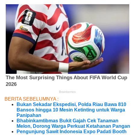
BERITA SEBELUMNYA :
Bukan Sekadar Ekspedisi, Polda Riau Bawa 810
Bansos hingga 10 Mesin Ketinting untuk Warga
Panipahan
Bhabinkamtibmas Bukit Gajah Cek Tanaman
Melon, Dorong Warga Perkuat Ketahanan Pangan
Pengunjung Sawit Indonesia Expo Padati Booth