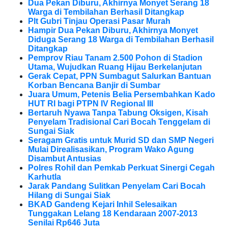
Dua Pekan Diburu, Akhirnya Monyet Serang 18
Warga di Tembilahan Berhasil Ditangkap
Plt Gubri Tinjau Operasi Pasar Murah
Hampir Dua Pekan Diburu, Akhirnya Monyet
Diduga Serang 18 Warga di Tembilahan Berhasil
Ditangkap
Pemprov Riau Tanam 2.500 Pohon di Stadion
Utama, Wujudkan Ruang Hijau Berkelanjutan
Gerak Cepat, PPN Sumbagut Salurkan Bantuan
Korban Bencana Banjir di Sumbar
Juara Umum, Petenis Belia Persembahkan Kado
HUT RI bagi PTPN IV Regional III
Bertaruh Nyawa Tanpa Tabung Oksigen, Kisah
Penyelam Tradisional Cari Bocah Tenggelam di
Sungai Siak
Seragam Gratis untuk Murid SD dan SMP Negeri
Mulai Direalisasikan, Program Wako Agung
Disambut Antusias
Polres Rohil dan Pemkab Perkuat Sinergi Cegah
Karhutla
Jarak Pandang Sulitkan Penyelam Cari Bocah
Hilang di Sungai Siak
BKAD Gandeng Kejari Inhil Selesaikan
Tunggakan Lelang 18 Kendaraan 2007-2013
Senilai Rp646 Juta