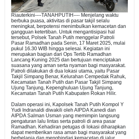
Riauterkini----TANAHPUTIH---- Menjelang waktu
berbuka puasa, aktivitas di pasar takjil selalu
meningkat, berpotensi menimbulkan kemacetan dan
gangguan ketertiban. Untuk mengantisipasi hal
tersebut, Polsek Tanah Putih menggelar Patroli
Pasar Ramadhan pada Senin, 17 Maret 2025, mulai
pukul 16.30 WIB hingga selesai. Kegiatan ini
merupakan bagian dari Ops Tertib Ramadhan
Lancang Kuning 2025 dan bertujuan menciptakan
suasana yang aman serta nyaman bagi masyarakat.
Patroli dilakukan di dua lokasi utama, yaitu Pasar
Takjil Simpang Benar, Kelurahan Cempedak Rahuk,
Kecamatan Tanah Putih dan Pasar Takjil Simpang
Ujung Tanjung, Kepenghuluan Ujung Tanjung,
Kecamatan Tanah Putih Kabupaten Rokan Hilir.
Dalam operasi ini, Kapolsek Tanah Putih Kompol Y
Yudi Indranaldi diwakili oleh AIPDA Kanedi dan
AIPDA Salman Usman yang memimpin langsung
pengaturan lalu lintas serta patroli di area pasar
Ramadhan. Kehadiran petugas di lokasi diharapkan
dapat memberikan rasa aman bagi masyarakat yang
berbelanja dan menghindari kemacetan di jalur