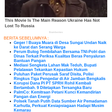
BERITA SEBELUMNYA :
Geger ! Buaya Muara di Desa Sungai Undan Naik
ke Darat dan Serang Warga
Perum Bulog Tembilahan Bersama TNI-Polri dan
Dinas Terkait Periksa Kualitas Beras Penyaluran
Bantuan Pangan
Mediasi Sengketa Lahan Mak Teduh, Bupati
Pelalawan Tekankan Kepastian Hukum
Puluhan Paket Perusak Saraf Disita, Polisi
Ringkus Tiga Pengedar di Air Jamban Bengkalis
Korupsi Dana PI PT SPRH Rohil Kembali
Bertambah. 9 Ditetapkan Tersangka Baru
PalmCo: Kemitraan Petani Kunci Kemandirian
Pangan dan Energi
Polsek Tanah Putih Data Sumber Air Pemadaman
Karhutla, Perkuat Kesiapsiagaan Hadapi Musim
Kemarau