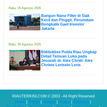
Rabu, 05 Agustus 2026
Bangun Nano Filter di Siak
Kecil dan Pinggir, Perumdam
Bengkalis Gaet Investor
Jakarta
Rabu, 05 Agustus 2026
Biddokkes Polda Riau Ungkap
Detail Temuan Luka pada
Jenazah dr. Alex Chridr. Alex
Christo Lorissto Loris
RIAUTERKINI.COM © 2003 - All Right Reserved
Home
|
Politik
|
Hukum
|
Sosial
|
Ekonomi
|