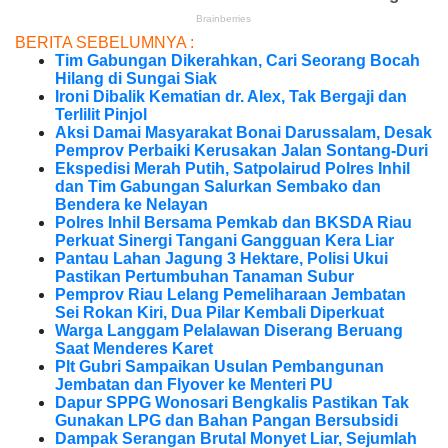
BERITA SEBELUMNYA :
Tim Gabungan Dikerahkan, Cari Seorang Bocah
Hilang di Sungai Siak
Ironi Dibalik Kematian dr. Alex, Tak Bergaji dan
Terlilit Pinjol
Aksi Damai Masyarakat Bonai Darussalam, Desak
Pemprov Perbaiki Kerusakan Jalan Sontang-Duri
Ekspedisi Merah Putih, Satpolairud Polres Inhil
dan Tim Gabungan Salurkan Sembako dan
Bendera ke Nelayan
Polres Inhil Bersama Pemkab dan BKSDA Riau
Perkuat Sinergi Tangani Gangguan Kera Liar
Pantau Lahan Jagung 3 Hektare, Polisi Ukui
Pastikan Pertumbuhan Tanaman Subur
Pemprov Riau Lelang Pemeliharaan Jembatan
Sei Rokan Kiri, Dua Pilar Kembali Diperkuat
Warga Langgam Pelalawan Diserang Beruang
Saat Menderes Karet
Plt Gubri Sampaikan Usulan Pembangunan
Jembatan dan Flyover ke Menteri PU
Dapur SPPG Wonosari Bengkalis Pastikan Tak
Gunakan LPG dan Bahan Pangan Bersubsidi
Dampak Serangan Brutal Monyet Liar, Sejumlah