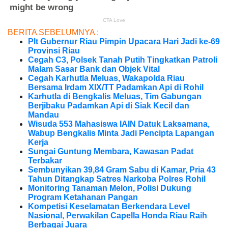
BERITA SEBELUMNYA :
Plt Gubernur Riau Pimpin Upacara Hari Jadi ke-69
Provinsi Riau
Cegah C3, Polsek Tanah Putih Tingkatkan Patroli
Malam Sasar Bank dan Objek Vital
Cegah Karhutla Meluas, Wakapolda Riau
Bersama Irdam XIX/TT Padamkan Api di Rohil
Karhutla di Bengkalis Meluas, Tim Gabungan
Berjibaku Padamkan Api di Siak Kecil dan
Mandau
Wisuda 553 Mahasiswa IAIN Datuk Laksamana,
Wabup Bengkalis Minta Jadi Pencipta Lapangan
Kerja
Sungai Guntung Membara, Kawasan Padat
Terbakar
Sembunyikan 39,84 Gram Sabu di Kamar, Pria 43
Tahun Ditangkap Satres Narkoba Polres Rohil
Monitoring Tanaman Melon, Polisi Dukung
Program Ketahanan Pangan
Kompetisi Keselamatan Berkendara Level
Nasional, Perwakilan Capella Honda Riau Raih
Berbagai Juara