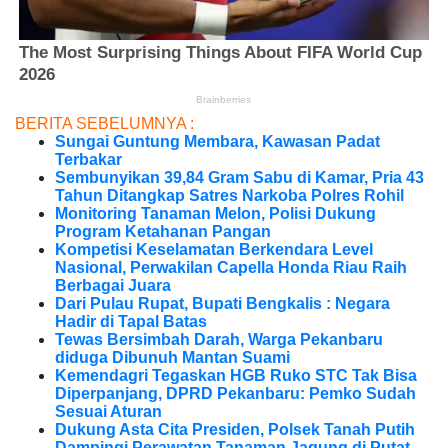
BERITA SEBELUMNYA :
Sungai Guntung Membara, Kawasan Padat
Terbakar
Sembunyikan 39,84 Gram Sabu di Kamar, Pria 43
Tahun Ditangkap Satres Narkoba Polres Rohil
Monitoring Tanaman Melon, Polisi Dukung
Program Ketahanan Pangan
Kompetisi Keselamatan Berkendara Level
Nasional, Perwakilan Capella Honda Riau Raih
Berbagai Juara
Dari Pulau Rupat, Bupati Bengkalis : Negara
Hadir di Tapal Batas
Tewas Bersimbah Darah, Warga Pekanbaru
diduga Dibunuh Mantan Suami
Kemendagri Tegaskan HGB Ruko STC Tak Bisa
Diperpanjang, DPRD Pekanbaru: Pemko Sudah
Sesuai Aturan
Dukung Asta Cita Presiden, Polsek Tanah Putih
Dampingi Perawatan Tanaman Jagung di Putat