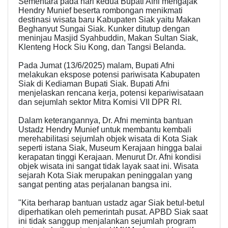
Sementara pada hari kedua Bupati Afni mengajak
Hendry Munief beserta rombongan menikmati
destinasi wisata baru Kabupaten Siak yaitu Makan
Beghanyut Sungai Siak. Kunker ditutup dengan
meninjau Masjid Syahbuddin, Makan Sultan Siak,
Klenteng Hock Siu Kong, dan Tangsi Belanda.
Pada Jumat (13/6/2025) malam, Bupati Afni
melakukan ekspose potensi pariwisata Kabupaten
Siak di Kediaman Bupati Siak. Bupati Afni
menjelaskan rencana kerja, potensi kepariwisataan
dan sejumlah sektor Mitra Komisi VII DPR RI.
Dalam keterangannya, Dr. Afni meminta bantuan
Ustadz Hendry Munief untuk membantu kembali
merehabilitasi sejumlah objek wisata di Kota Siak
seperti istana Siak, Museum Kerajaan hingga balai
kerapatan tinggi Kerajaan. Menurut Dr. Afni kondisi
objek wisata ini sangat tidak layak saat ini. Wisata
sejarah Kota Siak merupakan peninggalan yang
sangat penting atas perjalanan bangsa ini.
"Kita berharap bantuan ustadz agar Siak betul-betul
diperhatikan oleh pemerintah pusat. APBD Siak saat
ini tidak sanggup menjalankan sejumlah program