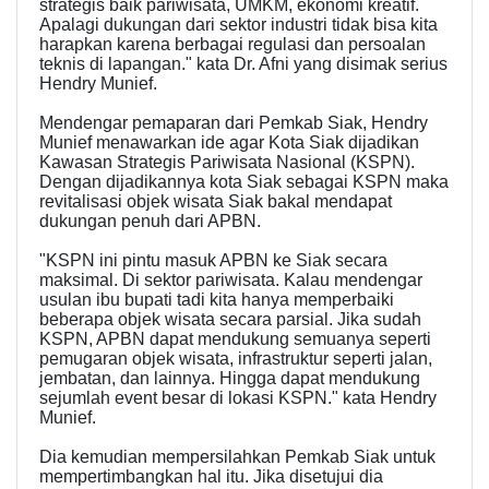
strategis baik pariwisata, UMKM, ekonomi kreatif.
Apalagi dukungan dari sektor industri tidak bisa kita
harapkan karena berbagai regulasi dan persoalan
teknis di lapangan." kata Dr. Afni yang disimak serius
Hendry Munief.
Mendengar pemaparan dari Pemkab Siak, Hendry
Munief menawarkan ide agar Kota Siak dijadikan
Kawasan Strategis Pariwisata Nasional (KSPN).
Dengan dijadikannya kota Siak sebagai KSPN maka
revitalisasi objek wisata Siak bakal mendapat
dukungan penuh dari APBN.
"KSPN ini pintu masuk APBN ke Siak secara
maksimal. Di sektor pariwisata. Kalau mendengar
usulan ibu bupati tadi kita hanya memperbaiki
beberapa objek wisata secara parsial. Jika sudah
KSPN, APBN dapat mendukung semuanya seperti
pemugaran objek wisata, infrastruktur seperti jalan,
jembatan, dan lainnya. Hingga dapat mendukung
sejumlah event besar di lokasi KSPN." kata Hendry
Munief.
Dia kemudian mempersilahkan Pemkab Siak untuk
mempertimbangkan hal itu. Jika disetujui dia